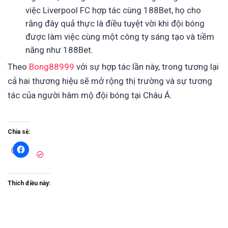
việc Liverpool FC hợp tác cùng 188Bet, họ cho
rằng đây quả thực là điều tuyệt vời khi đội bóng
được làm việc cùng một công ty sáng tạo và tiềm
năng như 188Bet.
Theo
Bong88999
với sự hợp tác lần này, trong tương lại
cả hai thương hiệu sẽ mở rộng thị trường và sự tương
tác của người hâm mộ đội bóng tại Châu Á.
Chia sẻ:
Thích điều này: