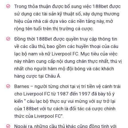
Trong thỏa thuận được bổ sung việc 188bet được
sử dụng các tài sản kỹ thuật số, xây dựng thương
hiệu của nhà cái dựa vào các nền tảng này, mở
rộng tên tuổi trên thị trường cá cược.
Đồng thời 188Bet được quyền truy cập thông tin
về các cầu thủ, bao gồm các huyền thoại của câu
lạc bộ nam và nữ Liverpool FC. Mục tiêu của việc
này nhằm cung cấp nội dung chân thực nhất, thú vị
nhất cho người hâm mộ đội bóng và các khách
hàng cược tại Châu Á.
Barnes – người từng chơi tại vị trí tiền vệ cánh trái
cho Liverpool FC từ 1987 đến 1997 đã bày tỏ ý
kiến “ câu lạc bộ thực sự vui mừng với sự trở lại
của 188bet với tư cách là đối tác cá cược chính
thức của Liverpool FC”.
Ngoài ra, những cầu thủ khác cũng đồng tình với