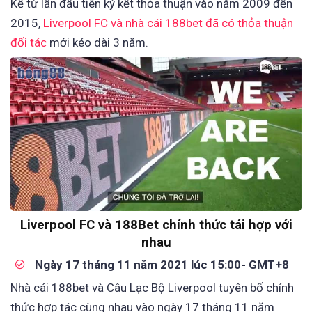
Kể từ lần đầu tiên ký kết thỏa thuận vào năm 2009 đến
2015,
Liverpool FC và nhà cái 188bet đã có thỏa thuận
đối tác
mới kéo dài 3 năm.
Liverpool FC và 188Bet chính thức tái hợp với
nhau
Ngày 17 tháng 11 năm 2021 lúc 15:00- GMT+8
Nhà cái 188bet và Câu Lạc Bộ Liverpool tuyên bố chính
thức hợp tác cùng nhau vào ngày 17 tháng 11 năm