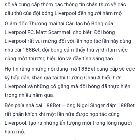
số và cung cấp thêm các thông tin chân thực về các
cầu thủ của đội bóng Liverpool đến người hâm mộ.
Giám đốc Thương mại tại Câu lạc bộ Bóng của
Liverpool FC, Matt Scammell cho biết: Đội bóng
Liverpool rất vui mừng đối với lần hợp tác lần này cùng
nhà cái 188Bet, đội bóng cảm thấy thú vị khi làm việc
cùng một thương hiệu lớn và đầy tính sáng tạo.
Họ tin rằng những nội dung mà 188Bet cung cấp sẽ cực
kỳ hấp dẫn, khán giả tại thị trường Châu Á hiểu hơn
Liverpool và những cố gắng mà đội bóng đã thực hiện
trong nhiều năm qua.
Bên phía nhà cái 188Bet – ông Nigel Singer đáp: 188Bet
rất phấn khích khi một lần nữa được hợp tác cùng
Liverpool, tạo ra những ấn tượng mới trong lòng người
hâm mộ.