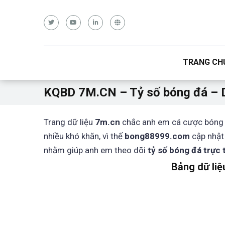
TRANG CH
KQBD 7M.CN – Tỷ số bóng đá – D
Trang dữ liệu
7m.cn
chắc anh em cá cược bóng đá
nhiều khó khăn, vì thế
bong88999.com
cập nhật 
nhằm giúp anh em theo dõi
tỷ số bóng đá trực 
Bảng dữ liệ