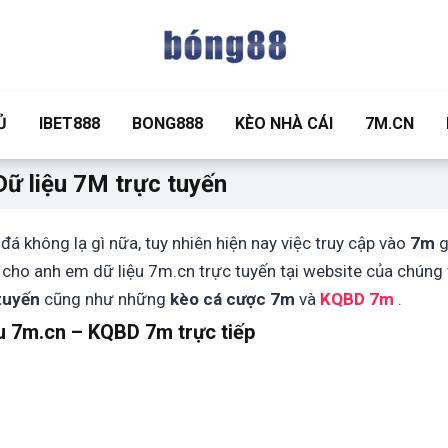
Ủ
IBET888
BONG888
KÈO NHÀ CÁI
7M.CN
ữ liệu 7M trực tuyến
 không lạ gì nữa, tuy nhiên hiện nay việc truy cập vào
7m
g
cho anh em dữ liệu 7m.cn trực tuyến tại website của chúng 
tuyến
cũng như những
kèo cá cược 7m
và
KQBD 7m
.
u 7m.cn – KQBD 7m trực tiếp