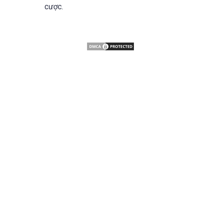
cược.