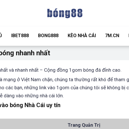
Ủ
IBET888
BONG888
KÈO NHÀ CÁI
7M.CN
óng nhanh nhất
hất và nhanh nhất – Cộng đồng 1gom bóng đá đỉnh cao.
hà mạng ở Việt Nam chặn, chúng ta thường rất khó để tham g
cho các bạn, những link vào 1gom của chúng tôi sẽ không bị c
dễ dàng vào những nhà cái lớn.
ào bóng Nhà Cái uy tín
Trang Quản Trị