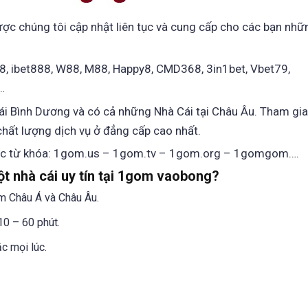
ợc chúng tôi cập nhật liên tục và cung cấp cho các bạn nhữn
88, ibet888, W88, M88, Happy8, CMD368, 3in1bet, Vbet79,
…
i Bình Dương và có cả những Nhà Cái tại Châu Âu. Tham gia
hất lượng dịch vụ ở đẳng cấp cao nhất.
 các từ khóa: 1gom.us – 1gom.tv – 1gom.org – 1gomgom….
t nhà cái uy tín tại 1gom vaobong?
m Châu Á và Châu Âu.
10 – 60 phút.
c mọi lúc.