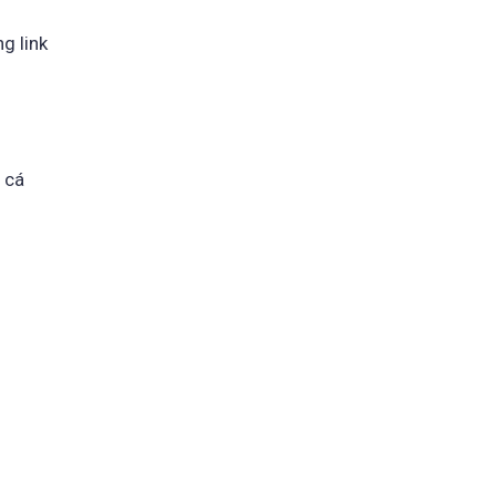
g link
 cá