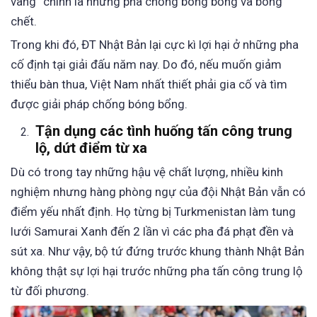
vàng” chính là những pha chống bóng bổng và bóng
chết.
Trong khi đó, ĐT Nhật Bản lại cực kì lợi hại ở những pha
cố định tại giải đấu năm nay. Do đó, nếu muốn giảm
thiểu bàn thua, Việt Nam nhất thiết phải gia cố và tìm
được giải pháp chống bóng bổng.
Tận dụng các tình huống tấn công trung
lộ, dứt điểm từ xa
Dù có trong tay những hậu vệ chất lượng, nhiều kinh
nghiệm nhưng hàng phòng ngự của đội Nhật Bản vẫn có
điểm yếu nhất định. Họ từng bị Turkmenistan làm tung
lưới Samurai Xanh đến 2 lần vì các pha đá phạt đền và
sút xa. Như vậy, bộ tứ đứng trước khung thành Nhật Bản
không thật sự lợi hại trước những pha tấn công trung lộ
từ đối phương.