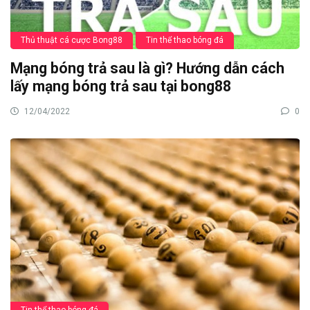
Thủ thuật cá cược Bong88
Tin thể thao bóng đá
Mạng bóng trả sau là gì? Hướng dẫn cách
lấy mạng bóng trả sau tại bong88
12/04/2022
0