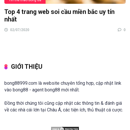
Tin thể thao bóng đá
Top 4 trang web soi cầu miền bắc uy tín
nhất
02/07/2020
0
GIỚI THIỆU
bong88999.com là website chuyên tổng hợp, cập nhật link
vào bong88 - agent bong88 mới nhất.
Đồng thời chúng tôi cũng cập nhật các thông tin & đánh giá
về các nhà cái lớn tại Châu Á, các tiện ích, thủ thuật cá cược.