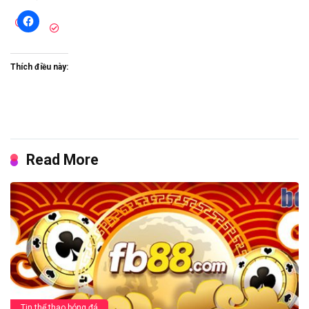
Thích điều này:
Read More
Tin thể thao bóng đá