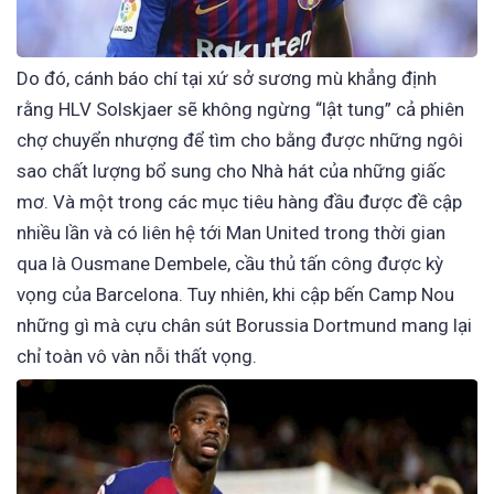
Do đó, cánh báo chí tại xứ sở sương mù khẳng định
rằng HLV Solskjaer sẽ không ngừng “lật tung” cả phiên
chợ chuyển nhượng để tìm cho bằng được những ngôi
sao chất lượng bổ sung cho Nhà hát của những giấc
mơ. Và một trong các mục tiêu hàng đầu được đề cập
nhiều lần và có liên hệ tới Man United trong thời gian
qua là Ousmane Dembele, cầu thủ tấn công được kỳ
vọng của Barcelona. Tuy nhiên, khi cập bến Camp Nou
những gì mà cựu chân sút Borussia Dortmund mang lại
chỉ toàn vô vàn nỗi thất vọng.