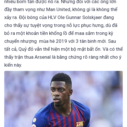
nhiều bom tấn được nổ ra. Nhưng đối với các ông lớn
đầy tham vọng như Man United, không gì là không thể
xảy ra. Đội bóng của HLV Ole Gunnar Solskjaer đang
cho thấy sự tuyệt vọng trong nỗ lực phục hưng, dù đã
bỏ ra một khoản tiền khổng lồ để maa sắm trong kỳ
chuyển nhượng mùa hè 2019 với 3 tân binh mới. Sau
tất cả, Quỷ đỏ vẫn thể hiện một bộ mặt bất ổn. Và có thể
thấy trận thua Arsenal là bằng chứng rõ ràng nhất cho ý
kiến này.