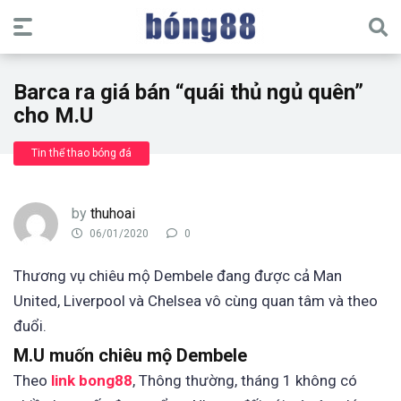
Barca ra giá bán “quái thủ ngủ quên”
cho M.U
Tin thể thao bóng đá
by
thuhoai
06/01/2020
0
Thương vụ chiêu mộ Dembele đang được cả Man
United, Liverpool và Chelsea vô cùng quan tâm và theo
đuổi.
M.U muốn chiêu mộ Dembele
Theo
link bong88
, Thông thường, tháng 1 không có