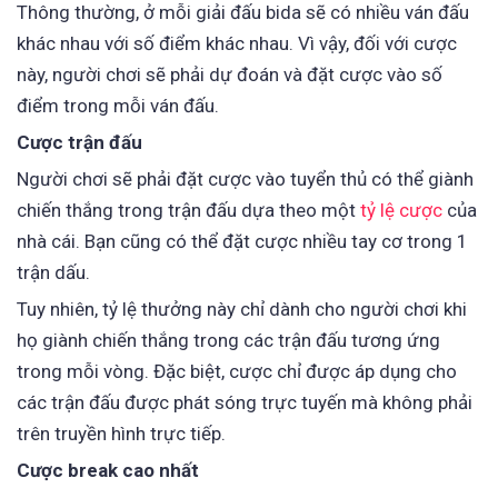
Thông thường, ở mỗi giải đấu bida sẽ có nhiều ván đấu
khác nhau với số điểm khác nhau. Vì vậy, đối với cược
này, người chơi sẽ phải dự đoán và đặt cược vào số
điểm trong mỗi ván đấu.
Cược trận đấu
Người chơi sẽ phải đặt cược vào tuyển thủ có thể giành
chiến thắng trong trận đấu dựa theo một
tỷ lệ cược
của
nhà cái. Bạn cũng có thể đặt cược nhiều tay cơ trong 1
trận dấu.
Tuy nhiên, tỷ lệ thưởng này chỉ dành cho người chơi khi
họ giành chiến thắng trong các trận đấu tương ứng
trong mỗi vòng. Đặc biệt, cược chỉ được áp dụng cho
các trận đấu được phát sóng trực tuyến mà không phải
trên truyền hình trực tiếp.
Cược break cao nhất