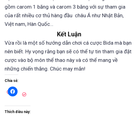
gồm carom 1 băng và carom 3 băng với sự tham gia
của rất nhiều cơ thủ hàng đầu châu Á như Nhật Bản,
Việt nam, Hàn Quốc…
Kết Luận
Vừa rồi là một số hướng dẫn chơi cá cược Bida mà bạn
nên biết. Hy vọng rằng bạn sẽ có thể tự tin tham gia đặt
cược vào bộ môn thể thao này và có thể mang về
những chiến thắng. Chúc may mắn!
Chia sẻ:
Thích điều này: