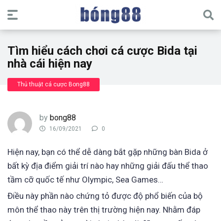
Tìm hiểu cách chơi cá cược Bida tại
nhà cái hiện nay
Thủ thuật cá cược Bong88
by
bong88
16/09/2021
0
Hiện nay, bạn có thể dễ dàng bắt gặp những bàn Bida ở
bất kỳ địa điểm giải trí nào hay những giải đấu thể thao
tầm cỡ quốc tế như Olympic, Sea Games…
Điều này phần nào chứng tỏ được độ phổ biến của bộ
môn thể thao này trên thị trường hiện nay. Nhằm đáp