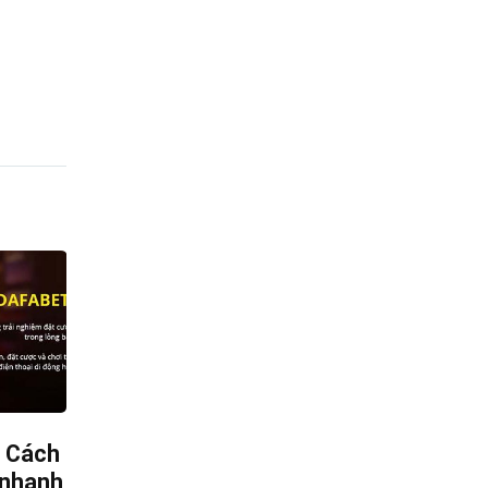
– Cách
 nhanh