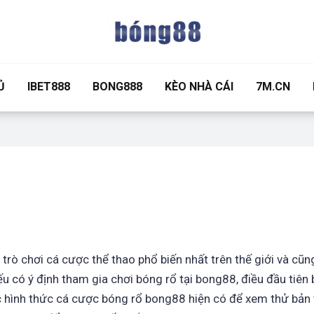
Ủ
IBET888
BONG888
KÈO NHÀ CÁI
7M.CN
trò chơi cá cược thể thao phổ biến nhất trên thế giới và cũn
u có ý định tham gia chơi bóng rổ tại bong88, điều đầu tiên
ác hình thức cá cược bóng rổ bong88 hiện có để xem thử bản