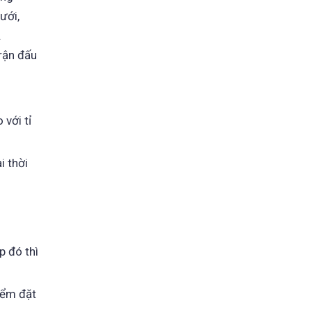
ưới,
.
trận đấu
 với tỉ
i thời
p đó thì
điểm đặt