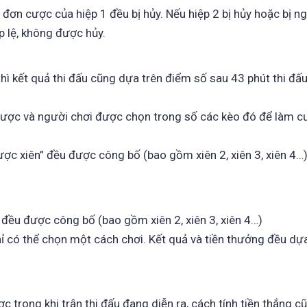
 đơn cược của hiệp 1 đều bị hủy. Nếu hiệp 2 bị hủy hoặc bị ng
p lệ, không được hủy.
hì kết quả thi đấu cũng dựa trên điểm số sau 43 phút thi đấ
o cược và người chơi được chọn trong số các kèo đó để làm 
cược xiên” đều được công bố (bao gồm xiên 2, xiên 3, xiên 4…)
i đều được công bố (bao gồm xiên 2, xiên 3, xiên 4…)
ỉ có thể chọn một cách chơi. Kết quả và tiền thưởng đều dự
c trong khi trận thi đấu đang diễn ra, cách tính tiền thắng c