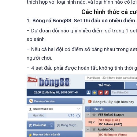
thích hợp với loại hình nào, và loại hình nào có l
Các hình thức cá cư
1. Bóng rổ Bong88: Set thi đấu có nhiều điểm
– Dự đoán đội nào ghi nhiều điểm số trong 1 set 
so sánh.
– Nếu cả hai đội có điểm số bằng nhau trong set
người chơi.
– 4 set đấu phải được hoàn tất, không tính thời g