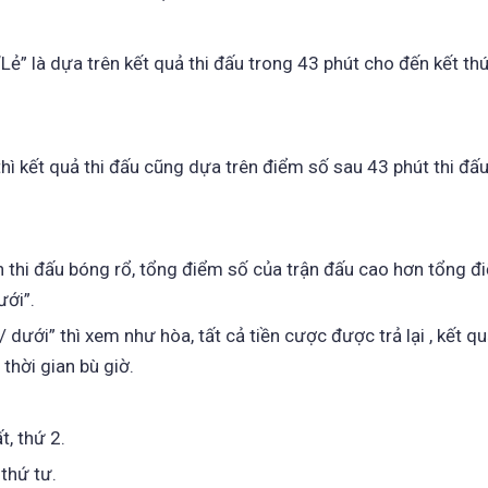
Lẻ” là dựa trên kết quả thi đấu trong 43 phút cho đến kết t
hì kết quả thi đấu cũng dựa trên điểm số sau 43 phút thi đấ
n thi đấu bóng rổ, tổng điểm số của trận đấu cao hơn tổng đ
ưới”.
dưới” thì xem như hòa, tất cả tiền cược được trả lại , kết qu
thời gian bù giờ.
t, thứ 2.
 thứ tư.