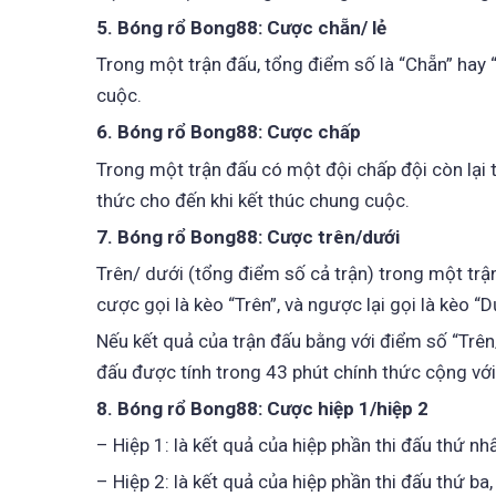
5. Bóng rổ Bong88: Cược chẵn/ lẻ
Trong một trận đấu, tổng điểm số là “Chẵn” hay “
cuộc.
6. Bóng rổ Bong88: Cược chấp
Trong một trận đấu có một đội chấp đội còn lại t
thức cho đến khi kết thúc chung cuộc.
7. Bóng rổ Bong88: Cược trên/dưới
Trên/ dưới (tổng điểm số cả trận) trong một trậ
cược gọi là kèo “Trên”, và ngược lại gọi là kèo “D
Nếu kết quả của trận đấu bằng với điểm số “Trên/ 
đấu được tính trong 43 phút chính thức cộng với 
8. Bóng rổ Bong88: Cược hiệp 1/hiệp 2
– Hiệp 1: là kết quả của hiệp phần thi đấu thứ nhấ
– Hiệp 2: là kết quả của hiệp phần thi đấu thứ ba,