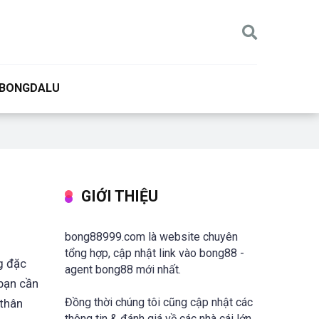
BONGDALU
GIỚI THIỆU
bong88999.com là website chuyên
tổng hợp, cập nhật link vào bong88 -
g đặc
agent bong88 mới nhất.
 bạn cần
Đồng thời chúng tôi cũng cập nhật các
 thân
thông tin & đánh giá về các nhà cái lớn