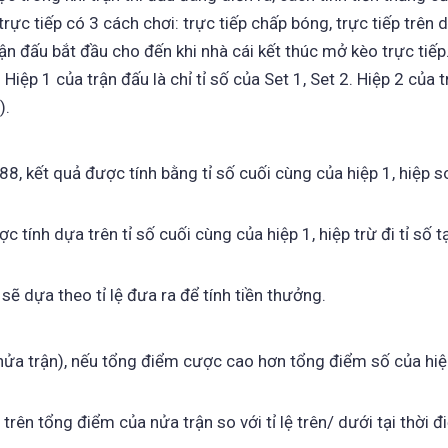
c tiếp có 3 cách chơi: trực tiếp chấp bóng, trực tiếp trên d
trận đấu bắt đầu cho đến khi nhà cái kết thúc mở kèo trực tiếp
Hiệp 1 của trận đấu là chỉ tỉ số của Set 1, Set 2. Hiệp 2 của 
).
, kết quả được tính bằng tỉ số cuối cùng của hiệp 1, hiệp so
tính dựa trên tỉ số cuối cùng của hiệp 1, hiệp trừ đi tỉ số tạ
 sẽ dựa theo tỉ lệ đưa ra để tính tiền thưởng.
nửa trận), nếu tổng điểm cược cao hơn tổng điểm số của hiệ
trên tổng điểm của nửa trận so với tỉ lệ trên/ dưới tại thời 