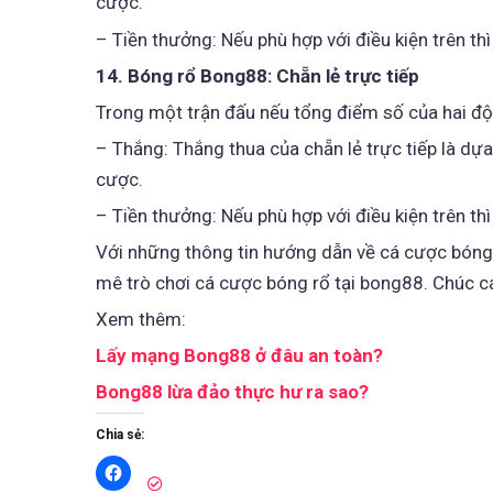
cược.
– Tiền thưởng: Nếu phù hợp với điều kiện trên thì
14. Bóng rổ Bong88: Chẵn lẻ trực tiếp
Trong một trận đấu nếu tổng điểm số của hai đội là
– Thắng: Thắng thua của chẵn lẻ trực tiếp là dựa 
cược.
– Tiền thưởng: Nếu phù hợp với điều kiện trên thì
Với những thông tin hướng dẫn về cá cược bóng 
mê trò chơi cá cược bóng rổ tại bong88. Chúc 
Xem thêm:
Lấy mạng Bong88 ở đâu an toàn?
Bong88 lừa đảo thực hư ra sao?
Chia sẻ: