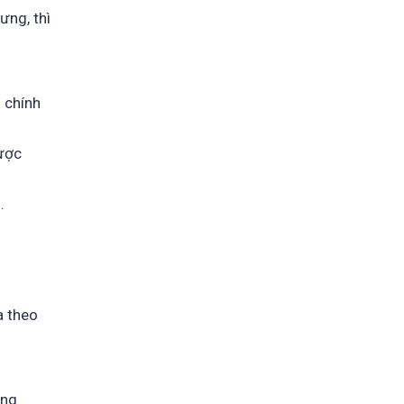
ưng, thì
u chính
cược
.
a theo
ũng