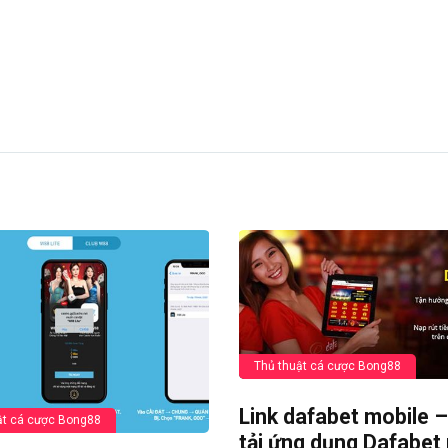
Thủ thuật cá cược Bong88
Link dafabet mobile 
ật cá cược Bong88
tải ứng dụng Dafabet