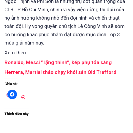
Ngọc Thịnh và Phi Sơn là những trụ cột quan trọng của
CLB TP Hồ Chí Minh, chính vì vậy việc dừng thi đấu của
họ ảnh hưởng không nhỏ đến đội hình và chiến thuật
toàn đội. Hy vọng quyền chủ tịch Lê Công Vinh sẽ sớm
có hướng khác phục nhằm đạt được mục đích Top 3
mùa giải năm nay.
Xem thêm:
Ronaldo, Messi ” lặng thinh”, kép phụ tỏa sáng
Herrera, Martial tháo chạy khỏi sân Old Trafford
Chia sẻ:
Thích điều này: