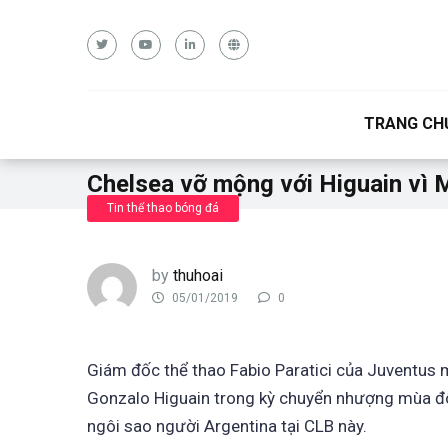
TRANG CH
Chelsea vỡ mộng với Higuain vì 
Tin thể thao bóng đá
by
thuhoai
05/01/2019
0
Giám đốc thể thao Fabio Paratici của Juventus m
Gonzalo Higuain trong kỳ chuyển nhượng mùa đôn
ngôi sao người Argentina tại CLB này.