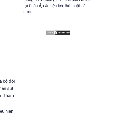
tại Châu Á, các tiện ích, thủ thuật cá
cược.
ả bộ đôi
chân sút
nh. Thậm
êu hiện