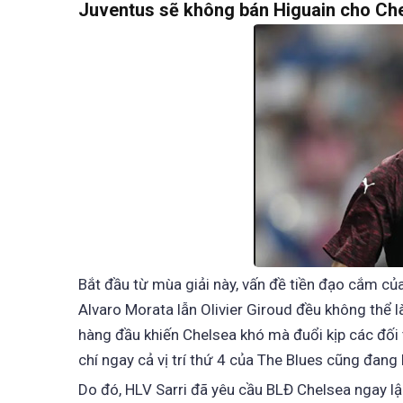
Juventus sẽ không bán Higuain cho Ch
Bắt đầu từ mùa giải này, vấn đề tiền đạo cắm củ
Alvaro Morata lẫn Olivier Giroud đều không thể là
hàng đầu khiến Chelsea khó mà đuổi kịp các đối
chí ngay cả vị trí thứ 4 của The Blues cũng đang 
Do đó, HLV Sarri đã yêu cầu BLĐ Chelsea ngay lậ