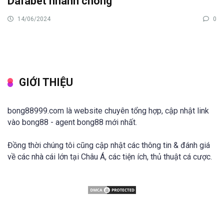
Dafabet nhanh chóng
14/06/2024
0
GIỚI THIỆU
bong88999.com là website chuyên tổng hợp, cập nhật link
vào bong88 - agent bong88 mới nhất.
Đồng thời chúng tôi cũng cập nhật các thông tin & đánh giá
về các nhà cái lớn tại Châu Á, các tiện ích, thủ thuật cá cược.