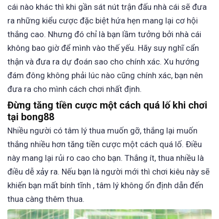
cái nào khác thì khi gần sát nút trận đấu nhà cái sẽ đưa
ra những kiểu cược đặc biệt hứa hẹn mang lại cơ hội
thắng cao. Nhưng đó chỉ là bạn lầm tưởng bởi nhà cái
không bao giờ để mình vào thế yếu. Hãy suy nghĩ cẩn
thận và đưa ra dự đoán sao cho chính xác. Xu hướng
đám đông không phải lúc nào cũng chính xác, bạn nên
đưa ra cho mình cách chơi nhất định.
Đừng tăng tiền cược một cách quá lố khi chơi
tại bong88
Nhiều người có tâm lý thua muốn gỡ, thắng lại muốn
thắng nhiều hơn tăng tiền cược một cách quá lố. Điều
này mang lại rủi ro cao cho bạn. Thắng ít, thua nhiều là
điều dễ xảy ra. Nếu bạn là người mới thì chơi kiêu này sẽ
khiến bạn mất bính tĩnh , tâm lý không ổn định dẫn đến
thua càng thêm thua.