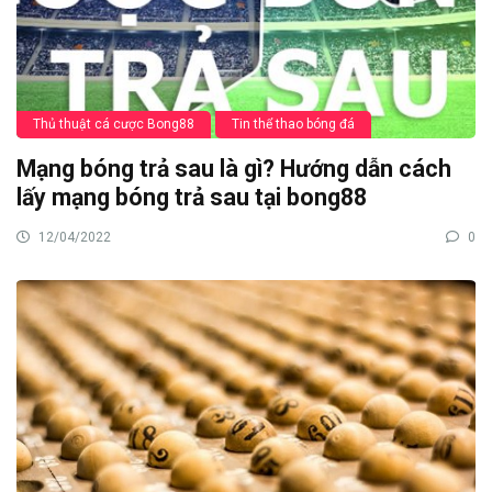
Thủ thuật cá cược Bong88
Tin thể thao bóng đá
Mạng bóng trả sau là gì? Hướng dẫn cách
lấy mạng bóng trả sau tại bong88
12/04/2022
0