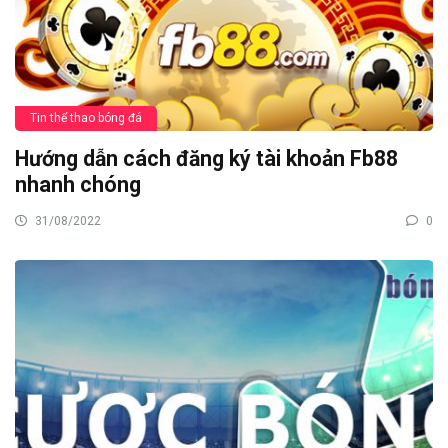
Tin thể thao bóng đá
Hướng dẫn cách đăng ký tài khoản Fb88
nhanh chóng
31/08/2022
0