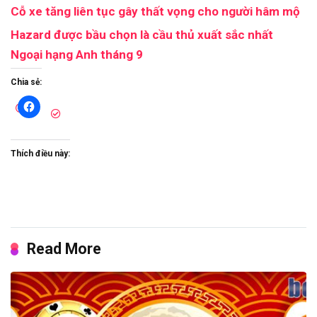
Cỗ xe tăng liên tục gây thất vọng cho người hâm mộ
Hazard được bầu chọn là cầu thủ xuất sắc nhất
Ngoại hạng Anh tháng 9
Chia sẻ:
Thích điều này:
Read More