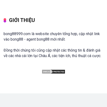
GIỚI THIỆU
bong88999.com là website chuyên tổng hợp, cập nhật link
vào bong88 - agent bong88 mới nhất.
Đồng thời chúng tôi cũng cập nhật các thông tin & đánh giá
về các nhà cái lớn tại Châu Á, các tiện ích, thủ thuật cá cược.