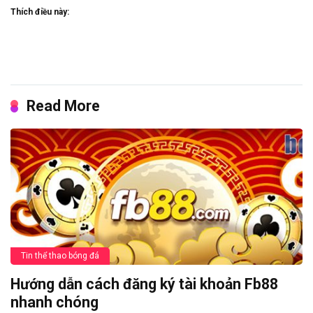
Thích điều này:
Read More
Tin thể thao bóng đá
Hướng dẫn cách đăng ký tài khoản Fb88
nhanh chóng