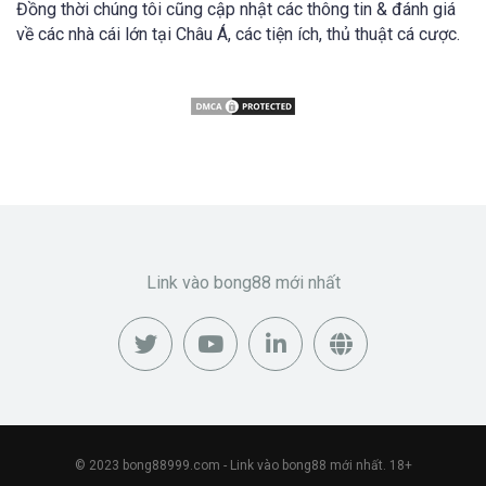
Đồng thời chúng tôi cũng cập nhật các thông tin & đánh giá
về các nhà cái lớn tại Châu Á, các tiện ích, thủ thuật cá cược.
Link vào bong88 mới nhất
© 2023
bong88999.com
- Link vào bong88 mới nhất. 18+