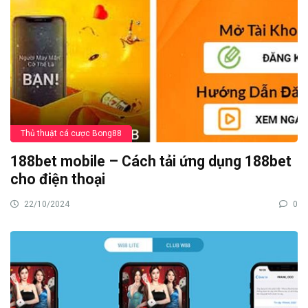
Thủ thuật cá cược Bong88
188bet mobile – Cách tải ứng dụng 188bet
cho điện thoại
22/10/2024
0