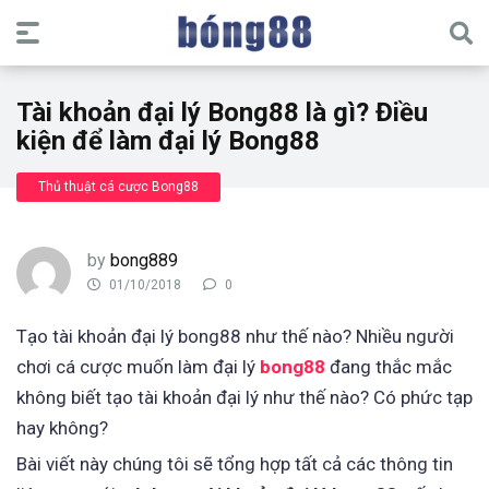
Tài khoản đại lý Bong88 là gì? Điều
kiện để làm đại lý Bong88
Thủ thuật cá cược Bong88
by
bong889
01/10/2018
0
Tạo tài khoản đại lý bong88 như thế nào? Nhiều người
chơi cá cược muốn làm đại lý
bong88
đang thắc mắc
không biết tạo tài khoản đại lý như thế nào? Có phức tạp
hay không?
Bài viết này chúng tôi sẽ tổng hợp tất cả các thông tin