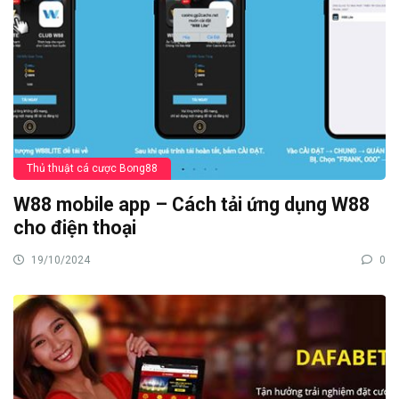
Thủ thuật cá cược Bong88
W88 mobile app – Cách tải ứng dụng W88
cho điện thoại
19/10/2024
0