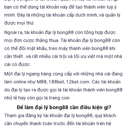
bạn có thể dùng tài khoản này để tạo thành viên tuỳ ý
mình. Đây là những tài khoản cấp dưới mình, và quản lý
được mọi thứ.
Ngoài ra, tài khoản đại lý bong88 còn tổng hợp được
mọi đơn cược thắng thua. Tài khoản đại lý bong88 còn
có thể đổi mật khẩu, treo máy thành viên bong88 khi
cần thiết…và rất nhiều cái trội và tối ưu việt mà một nhà
cái có được.
Một đại lý ngang hàng cùng cấp với những nhà cái đang
làm online như M88, 188bet, 12bet.com. Các tài khoản
do đại lý tạo ra được gọi là tài khoản thành viên bong88
nhỏ lẻ hay còn gọi là trang con.
Để làm đại lý bong88 cần điều kiện gì?
Tham gia đăng ký tài khoản đại lý bong88, quý khách
cần chuyển thanh toán trước đến tài khoản trên hệ