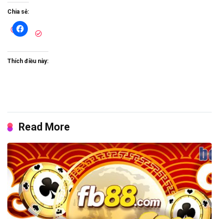
Chia sẻ:
Thích điều này:
Read More