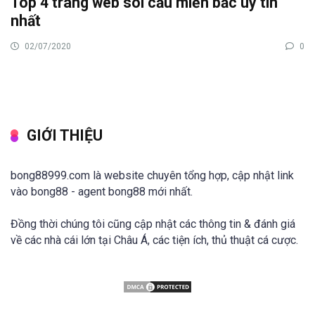
Top 4 trang web soi cầu miền bắc uy tín
nhất
02/07/2020
0
GIỚI THIỆU
bong88999.com là website chuyên tổng hợp, cập nhật link
vào bong88 - agent bong88 mới nhất.
Đồng thời chúng tôi cũng cập nhật các thông tin & đánh giá
về các nhà cái lớn tại Châu Á, các tiện ích, thủ thuật cá cược.