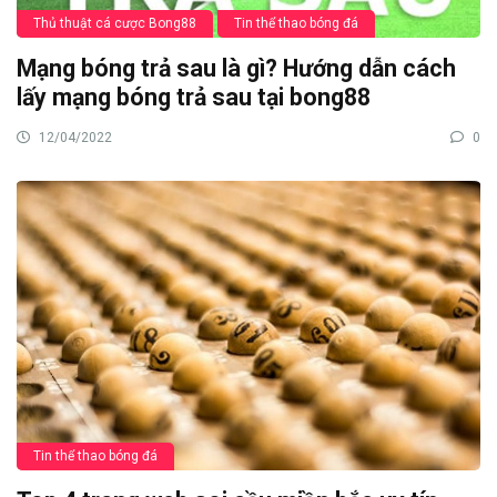
Thủ thuật cá cược Bong88
Tin thể thao bóng đá
Mạng bóng trả sau là gì? Hướng dẫn cách
lấy mạng bóng trả sau tại bong88
12/04/2022
0
Tin thể thao bóng đá