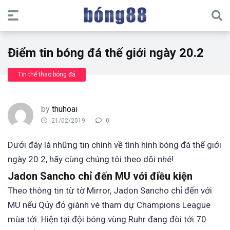
Điểm tin bóng đá thế giới ngày 20.2
Tin thể thao bóng đá
by
thuhoai
21/02/2019
0
Dưới đây là những tin chính về tình hình bóng đá thế giới
ngày 20.2, hãy cùng chúng tôi theo dõi nhé!
Jadon Sancho chỉ đến MU với điều kiện
Theo thông tin từ tờ Mirror, Jadon Sancho chỉ đến với
MU nếu Qủy đỏ giành vé tham dự Champions League
mùa tới. Hiện tại đội bóng vùng Ruhr đang đòi tới 70