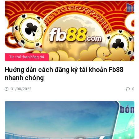
Tin thể thao bóng đá
Hướng dẫn cách đăng ký tài khoản Fb88
nhanh chóng
31/08/2022
0