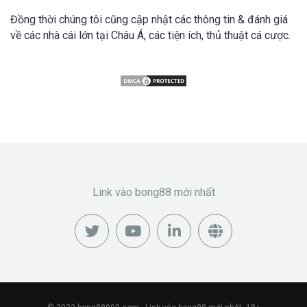
Đồng thời chúng tôi cũng cập nhật các thông tin & đánh giá
về các nhà cái lớn tại Châu Á, các tiện ích, thủ thuật cá cược.
Link vào bong88 mới nhất