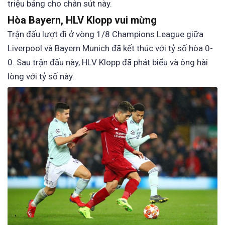
triệu bảng cho chân sút này.
Hòa Bayern, HLV Klopp vui mừng
Trận đấu lượt đi ở vòng 1/8 Champions League giữa
Liverpool và Bayern Munich đã kết thúc với tỷ số hòa 0-
0. Sau trận đấu này, HLV Klopp đã phát biểu và ông hài
lòng với tỷ số này.