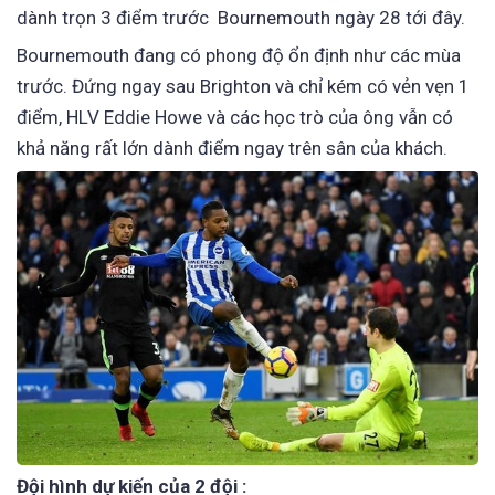
dành trọn 3 điểm trước Bournemouth ngày 28 tới đây.
Bournemouth đang có phong độ ổn định như các mùa
trước. Đứng ngay sau Brighton và chỉ kém có vẻn vẹn 1
điểm, HLV Eddie Howe và các học trò của ông vẫn có
khả năng rất lớn dành điểm ngay trên sân của khách.
Đội hình dự kiến của 2 đội :