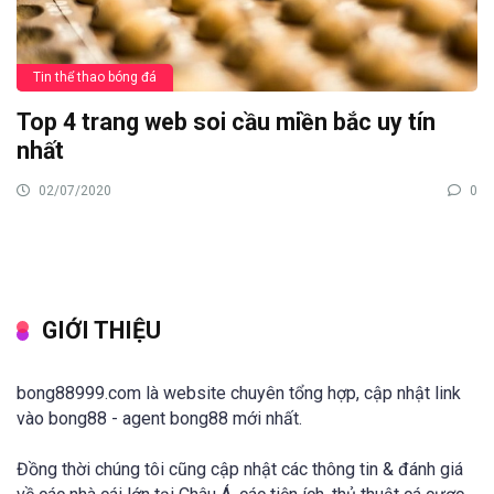
Tin thể thao bóng đá
Top 4 trang web soi cầu miền bắc uy tín
nhất
02/07/2020
0
GIỚI THIỆU
bong88999.com là website chuyên tổng hợp, cập nhật link
vào bong88 - agent bong88 mới nhất.
Đồng thời chúng tôi cũng cập nhật các thông tin & đánh giá