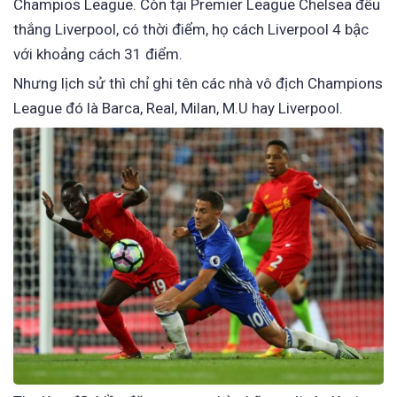
Champios League. Còn tại Premier League Chelsea đều
thắng Liverpool, có thời điểm, họ cách Liverpool 4 bậc
với khoảng cách 31 điểm.
Nhưng lịch sử thì chỉ ghi tên các nhà vô địch Champions
League đó là Barca, Real, Milan, M.U hay Liverpool.