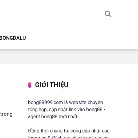
BONGDALU
GIỚI THIỆU
bong88999.com là website chuyên
tổng hợp, cập nhật link vào bong88 -
 trong
agent bong88 mới nhất.
Đồng thời chúng tôi cũng cập nhật các
thông tin & đánh giá về các nhà cái lớn