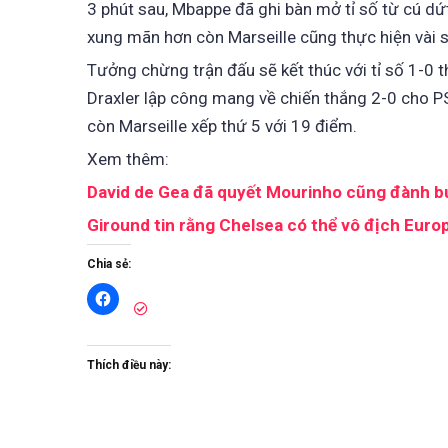
3 phút sau, Mbappe đã ghi bàn mở tỉ số từ cú d
xung mãn hơn còn Marseille cũng thực hiện vài s
Tưởng chừng trận đấu sẽ kết thúc với tỉ số 1-0 t
Draxler lập công mang về chiến thắng 2-0 cho PS
còn Marseille xếp thứ 5 với 19 điểm.
Xem thêm:
David de Gea đã quyết Mourinho cũng đành b
Giround tin rằng Chelsea có thể vô địch Eur
Chia sẻ:
Thích điều này: