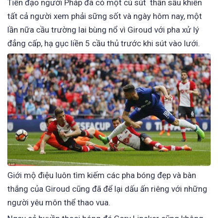
Tiền đạo người Pháp đã có một cú sút thần sầu khiến
tất cả người xem phải sững sốt và ngày hôm nay, một
lần nữa cầu trường lai bùng nổ vì Giroud với pha xử lý
đẳng cấp, hạ gục liền 5 cầu thủ trước khi sút vào lưới.
Giới mộ điệu luôn tìm kiếm các pha bóng đẹp và bàn
thắng của Giroud cũng đã để lại dấu ấn riêng với những
người yêu môn thể thao vua.