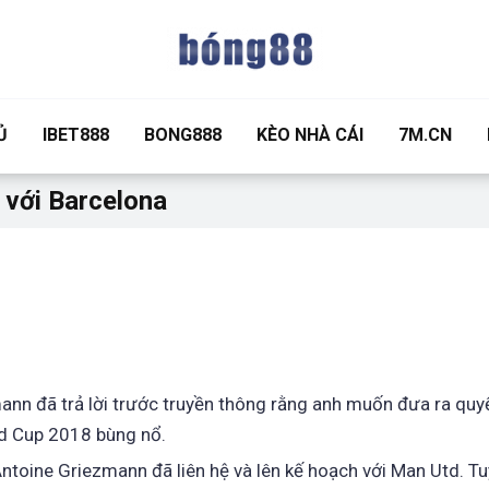
Ủ
IBET888
BONG888
KÈO NHÀ CÁI
7M.CN
 với Barcelona
ann đã trả lời trước truyền thông rằng anh muốn đưa ra quy
ld Cup 2018 bùng nổ.
ntoine Griezmann đã liên hệ và lên kế hoạch với Man Utd. Tu