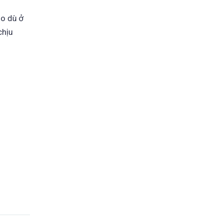
ho dù ở
chịu