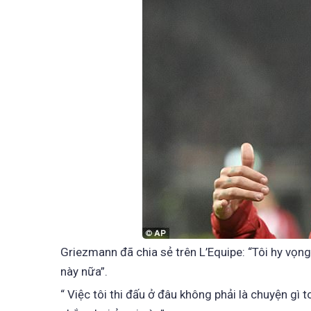
Griezmann đã chia sẻ trên L’Equipe: “Tôi hy vọ
này nữa”.
“ Việc tôi thi đấu ở đâu không phải là chuyện gì t