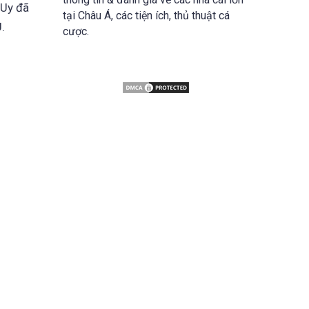
 Uy đã
tại Châu Á, các tiện ích, thủ thuật cá
.
cược.