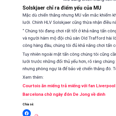
Solskjaer chỉ ra điểm yếu của MU
Mặc dù chiến thắng nhưng MU vẫn mắc khiếm khuy
lưới. Chính HLV Solskjaer cũng thừa nhận điều n
“ Chúng tôi đang chơi rất tốt ở khả năng tấn công,
và người hâm mộ đội chủ sân Old Trafford hài lò
công hàng đâu, chúng tôi đủ khả năng chơi tấn c
Tuy nhiên ngoài mặt tấn công chúng tôi cũng cầ
lưới trước những đối thủ yếu hơn, rõ ràng chúng t
nhưng phòng ngự là để bảo vệ chiến thắng đó. Tô
Xem thêm:
Courtois ăn miếng trả miếng với fan Liverpool
Barcelona chờ ngày đón De Jong về dinh
Chia sẻ: