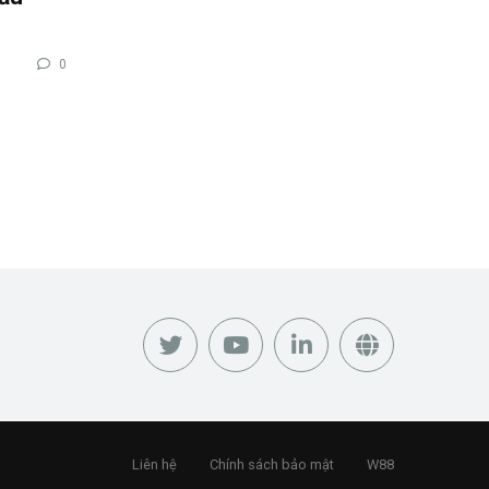
0
Liên hệ
Chính sách bảo mật
W88