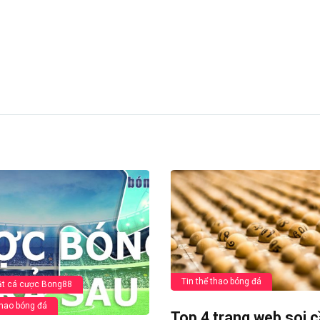
Tin thể thao bóng đá
ật cá cược Bong88
thao bóng đá
Top 4 trang web soi 