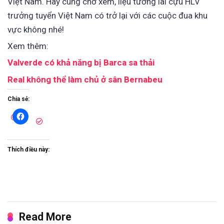
Việt Nam. Hãy cùng chờ xem, liệu tương lai cựu HLV
trưởng tuyển Việt Nam có trở lại với các cuộc đua khu
vực không nhé!
Xem thêm:
Valverde có khả năng bị Barca sa thải
Real không thể làm chủ ở sân Bernabeu
Chia sẻ:
Thích điều này:
Read More