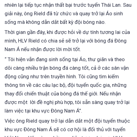
nhiên lại tiếp tục nhận thất bại trước tuyển Thái Lan. Sau
giải này, ông Rield đã từ chức và quay trở lại Áo sinh
sống mà không dẫn dắt bất kỳ đội bóng nào.
Thời gian gần đây, khi được hỏi về dự tính tương lai của
mình, HLV Rield có chia sẻ sẽ trở lại với bóng đá Đông
Nam Á nếu nhận được lời mời tốt.
“ Tôi hiện vẫn đang sinh sống tại Áo, thư giãn và theo
dõi càng nhiều trận bóng đá càng tốt, cả ở các sân vận
động cũng như trên truyền hình. Tôi cũng tìm kiếm
thông tin về các câu lạc bộ, đội tuyển quốc gia, những
thay đổi chiến thuật của bóng đá thế giới. Nếu nhận
được một lời đề nghị phù hợp, tôi sẵn sàng quay trở lại
làm việc tại khu vực Đông Nam Á”.
Việc ông Rield quay trở lại dẫn dắt một đội tuyển thuộc
khu vực Đông Nam Á sẽ có cơ hội là đối thủ với tuyển