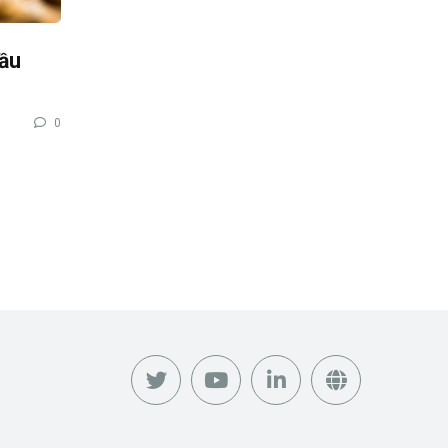
cầu
0