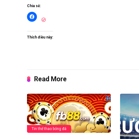
Chia sẻ:
Thích điều này:
Read More
Tin thể thao bóng đá