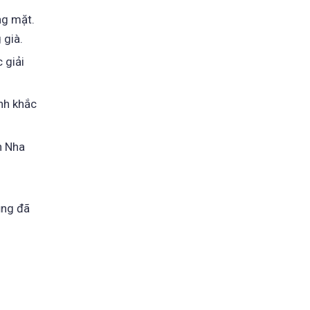
ng mặt.
 già.
 giải
ảnh khắc
n Nha
ũng đã