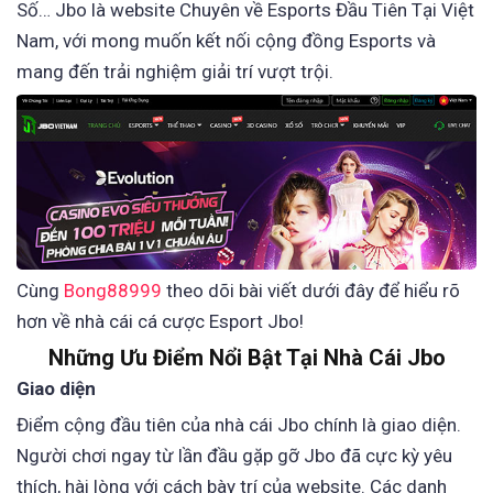
Số… Jbo là website Chuyên về Esports Đầu Tiên Tại Việt
Nam, với mong muốn kết nối cộng đồng Esports và
mang đến trải nghiệm giải trí vượt trội.
Cùng
Bong88999
theo dõi bài viết dưới đây để hiểu rõ
hơn về nhà cái cá cược Esport Jbo!
Những Ưu Điểm Nổi Bật Tại Nhà Cái Jbo
Giao diện
Điểm cộng đầu tiên của nhà cái Jbo chính là giao diện.
Người chơi ngay từ lần đầu gặp gỡ Jbo đã cực kỳ yêu
thích, hài lòng với cách bày trí của website. Các danh