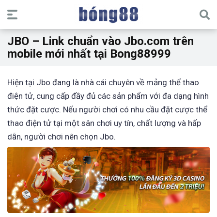
JBO – Link chuẩn vào Jbo.com trên
mobile mới nhất tại Bong88999
Hiện tại Jbo đang là nhà cái chuyên về mảng thể thao
điện tử, cung cấp đầy đủ các sản phẩm với đa dạng hình
thức đặt cược. Nếu người chơi có nhu cầu đặt cược thể
thao điện tử tại một sân chơi uy tín, chất lượng và hấp
dẫn, người chơi nên chọn Jbo.