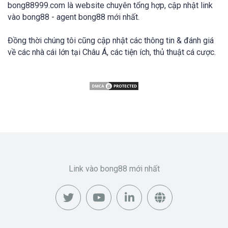
bong88999.com là website chuyên tổng hợp, cập nhật link
vào bong88 - agent bong88 mới nhất.
Đồng thời chúng tôi cũng cập nhật các thông tin & đánh giá
về các nhà cái lớn tại Châu Á, các tiện ích, thủ thuật cá cược.
Link vào bong88 mới nhất