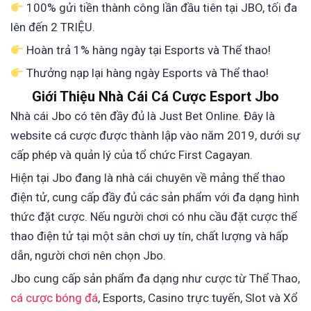
100% gửi tiền thành công lần đầu tiên tại JBO, tối đa
lên đến 2 TRIỆU.
Hoàn trả 1% hàng ngày tại Esports và Thể thao!
Thưởng nạp lại hàng ngày Esports và Thể thao!
Giới Thiệu Nhà Cái Cá Cược Esport Jbo
Nhà cái Jbo có tên đầy đủ là Just Bet Online. Đây là
website cá cược được thành lập vào năm 2019, dưới sự
cấp phép và quản lý của tổ chức First Cagayan.
Hiện tại Jbo đang là nhà cái chuyên về mảng thể thao
điện tử, cung cấp đầy đủ các sản phẩm với đa dạng hình
thức đặt cược. Nếu người chơi có nhu cầu đặt cược thể
thao điện tử tại một sân chơi uy tín, chất lượng và hấp
dẫn, người chơi nên chọn Jbo.
Jbo cung cấp sản phẩm đa dạng như cược từ Thể Thao,
cá cược bóng đá
, Esports, Casino trực tuyến, Slot và Xổ