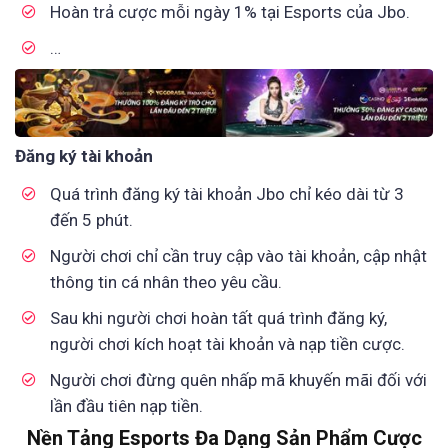
Hoàn trả cược mỗi ngày 1% tại Esports của Jbo.
…
Đăng ký tài khoản
Quá trình đăng ký tài khoản Jbo chỉ kéo dài từ 3
đến 5 phút.
Người chơi chỉ cần truy cập vào tài khoản, cập nhật
thông tin cá nhân theo yêu cầu.
Sau khi người chơi hoàn tất quá trình đăng ký,
người chơi kích hoạt tài khoản và nạp tiền cược.
Người chơi đừng quên nhấp mã khuyến mãi đối với
lần đầu tiên nạp tiền.
Nền Tảng Esports Đa Dạng Sản Phẩm Cược