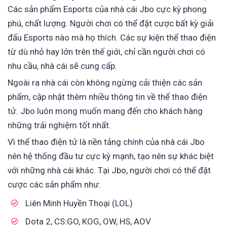
Các sản phẩm Esports của nhà cái Jbo cực kỳ phong
phú, chất lượng. Người chơi có thể đặt cược bất kỳ giải
đấu Esports nào mà họ thích. Các sự kiện thể thao điện
từ dù nhỏ hay lớn trên thế giới, chỉ cần người chơi có
nhu cầu, nhà cái sẽ cung cấp.
Ngoài ra nhà cái còn không ngừng cải thiện các sản
phẩm, cập nhật thêm nhiều thông tin về thể thao điện
tử. Jbo luôn mong muốn mang đến cho khách hàng
những trải nghiệm tốt nhất.
Vì thể thao điện tử là nền tảng chính của nhà cái Jbo
nên hệ thống đầu tư cực kỳ mạnh, tạo nên sự khác biệt
với những nhà cái khác. Tại Jbo, người chơi có thể đặt
cược các sản phẩm như:
Liên Minh Huyền Thoại (LOL)
Dota 2, CS:GO, KOG, OW, HS, AOV