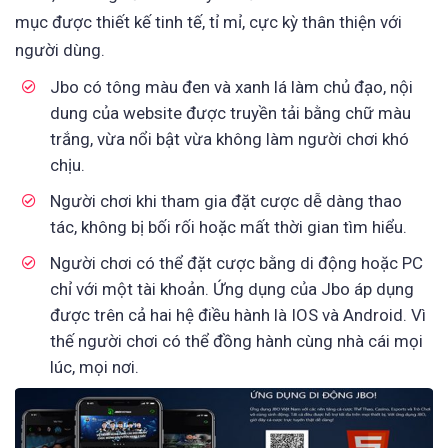
mục được thiết kế tinh tế, tỉ mỉ, cực kỳ thân thiện với
người dùng.
Jbo có tông màu đen và xanh lá làm chủ đạo, nội
dung của website được truyền tải bằng chữ màu
trắng, vừa nổi bật vừa không làm người chơi khó
chịu.
Người chơi khi tham gia đặt cược dễ dàng thao
tác, không bị bối rối hoặc mất thời gian tìm hiểu.
Người chơi có thể đặt cược bằng di động hoặc PC
chỉ với một tài khoản. Ứng dụng của Jbo áp dụng
được trên cả hai hệ điều hành là IOS và Android. Vì
thế người chơi có thể đồng hành cùng nhà cái mọi
lúc, mọi nơi.