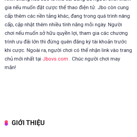
gia nếu muốn đặt cược thể thao điện tử. Jbo còn cung
cấp thêm các nền tảng khác, đang trong quá trình nâng
cấp, cập nhật thêm nhiều tính năng mỗi ngày. Người
chơi nếu muốn sở hữu quyền lợi, tham gia các chương
trình ưu đãi lớn thì đừng quên đăng ký tài khoản trước
khi cược. Ngoài ra, người chơi có thể nhận link vào trang
chủ mới nhất tại
Jbovs.com
. Chúc người chơi may
mắn!
GIỚI THIỆU