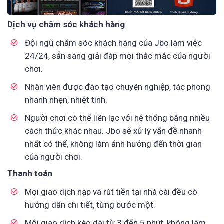
Dịch vụ chăm sóc khách hàng
Đội ngũ chăm sóc khách hàng của Jbo làm việc
24/24, sẵn sàng giải đáp mọi thắc mắc của người
chơi.
Nhân viên được đào tạo chuyên nghiệp, tác phong
nhanh nhẹn, nhiệt tình.
Người chơi có thể liên lạc với hệ thống bằng nhiều
cách thức khác nhau. Jbo sẽ xử lý vấn đề nhanh
nhất có thể, không làm ảnh hưởng đến thời gian
của người chơi.
Thanh toán
Mọi giao dịch nạp và rút tiền tại nhà cái đều có
hướng dẫn chi tiết, từng bước một.
Mỗi giao dịch kéo dài từ 3 đến 5 phút, không làm