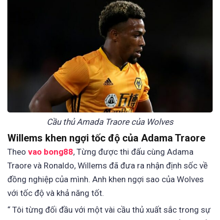
Cầu thủ Amada Traore của Wolves
Willems khen ngợi tốc độ của Adama Traore
Theo
vao bong88
, Từng được thi đấu cùng Adama
Traore và Ronaldo, Willems đã đưa ra nhận định sốc về
đồng nghiệp của mình. Anh khen ngợi sao của Wolves
với tốc độ và khả năng tốt.
“ Tôi từng đối đầu với một vài cầu thủ xuất sắc trong sự