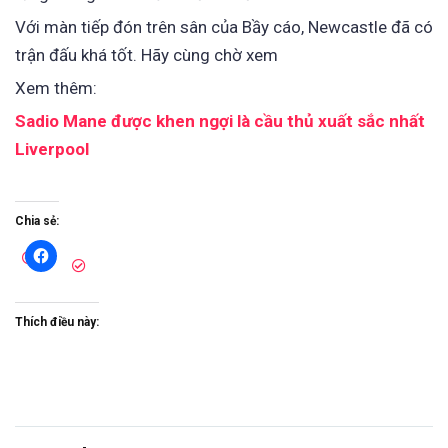
Với màn tiếp đón trên sân của Bầy cáo, Newcastle đã có
trận đấu khá tốt. Hãy cùng chờ xem
Xem thêm:
Sadio Mane được khen ngợi là cầu thủ xuất sắc nhất
Liverpool
Chia sẻ:
Thích điều này: