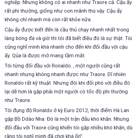
nghiệp. Nhưng không có ai nhanh như Traore cả. Cậu ấy
rất phi thường, giống như con mãnh thú vậy. Cậu ấy
không chỉ nhanh mà còn rất khỏe nữa.
Cậu ấy được biết đến là cầu thủ chạy nhanh nhất trong
làng bóng đá và giờ thì tôi đã biết điều đó là sự thật. Tôi
cũng nghĩ mình khá nhanh cho đến khi đối đầu với cậu
ấy. Qủa là được mở mang tầm mắt.
Tôi từng đối đầu với Ronaldo. , một người cũng rất
nhanh nhưng không nhanh được như Traore. Dĩ nhiên
Ronaldo rất kỹ thuật. Nhưng đôi khi đối phó với điều đó
lại dễ hơn là gặp phải một người có tốc độ phi thường
như Traore.
Tôi đụng độ Ronaldo ở kỳ Euro 2012, thời điểm Hà Lan
gặp Bồ Ddào Nha. Đó là một trận đấu khó khăn. Nhưng
đối đầu với Traore cũng khiến tôi gặp nhiều khó khăn, dù
rằng tôi nghĩ mình đã chơi khá ổn”.