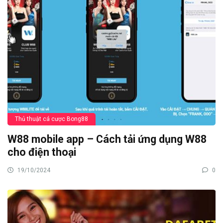
Thủ thuật cá cược Bong88
W88 mobile app – Cách tải ứng dụng W88
cho điện thoại
19/10/2024
0