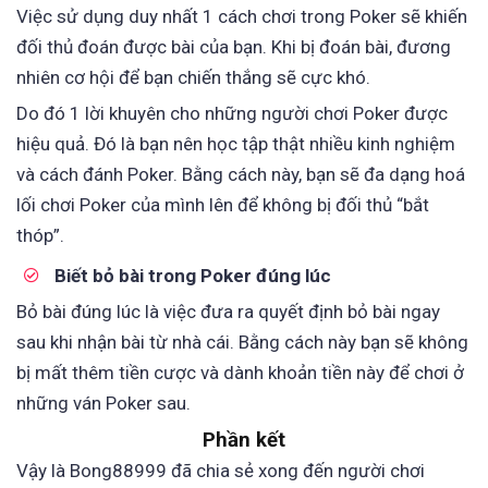
Việc sử dụng duy nhất 1 cách chơi trong Poker sẽ khiến
đối thủ đoán được bài của bạn. Khi bị đoán bài, đương
nhiên cơ hội để bạn chiến thắng sẽ cực khó.
Do đó 1 lời khuyên cho những người chơi Poker được
hiệu quả. Đó là bạn nên học tập thật nhiều kinh nghiệm
và cách đánh Poker. Bằng cách này, bạn sẽ đa dạng hoá
lối chơi Poker của mình lên để không bị đối thủ “bắt
thóp”.
Biết bỏ bài trong Poker đúng lúc
Bỏ bài đúng lúc là việc đưa ra quyết định bỏ bài ngay
sau khi nhận bài từ nhà cái. Bằng cách này bạn sẽ không
bị mất thêm tiền cược và dành khoản tiền này để chơi ở
những ván Poker sau.
Phần kết
Vậy là Bong88999 đã chia sẻ xong đến người chơi