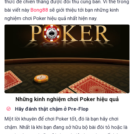
thức để chiến thắng được đối thủ cùng bàn. Vì thế trong
bài viết này
Bong88
sẽ giới thiệu tới bạn những kinh
nghiệm chơi Poker hiệu quả nhất hiện nay.
Những kinh nghiệm chơi Poker hiệu quả
Hãy đánh thật chậm ở Pre-Flop
Một lời khuyên để chơi Poker tốt, đó là bạn hãy chơi
chậm. Nhất là khi bạn đang sở hữu bộ bài đôi tỏ hoặc là