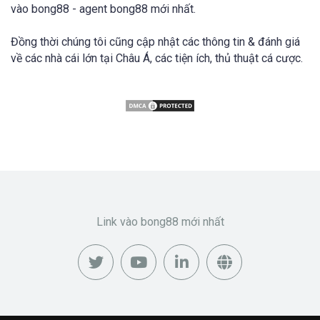
vào bong88 - agent bong88 mới nhất.
Đồng thời chúng tôi cũng cập nhật các thông tin & đánh giá
về các nhà cái lớn tại Châu Á, các tiện ích, thủ thuật cá cược.
Link vào bong88 mới nhất