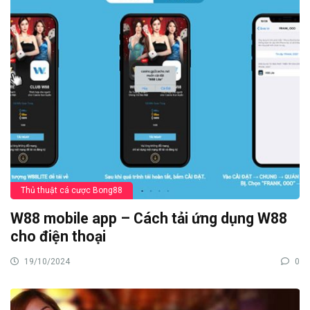
Thủ thuật cá cược Bong88
W88 mobile app – Cách tải ứng dụng W88
cho điện thoại
19/10/2024
0