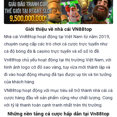
Giới thiệu về nhà cái VN88top
Nhà cái Vn88top hoạt động tại Việt Nam từ năm 2019,
chuyên cung cấp các trò chơi cá cược trực tuyến như
cá độ bóng đá & casino trực tuyến và xổ số lô đề.
Vn88top chủ yếu hoạt động tại thị trường Việt Nam, với
hình ảnh logo cờ đỏ sao vàng, tuy vừa mới thành lập và
đi vào hoạt động nhưng đã tạo được uy tín và tin tưởng
của khách hàng.
VN88top hoạt động với mục tiêu sẽ trở thành nhà cái cá
cược hàng đầu về sản phẩm cũng như chất lượng. Cùng
với tỷ lệ thanh toán cạnh tranh nhất trên thị trường.
Những nền tảng cá cược hấp dẫn tại Vn88top