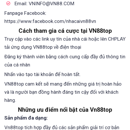
Email:
VNINFO@VN88.COM
Fanpage Facebook:
https://www.facebook.com/nhacaivn88vn
Cách tham gia cá cược tại VN88top
Truy cập vào các link uy tín của nhà cái hoặc lên CHPLAY
tải ứng dụng VN88top về điện thoại
Đăng ký thành viên bằng cách cung cấp đầy đủ thông tin
của cá nhân
Nhấn vào tạo tài khoản để hoàn tất.
VN88top cam kết sẽ mang đến những giá trị hoàn hảo
và là người bạn đồng hành đáng tin cậy đối với khách
hàng.
Những ưu điểm nổi bật của Vn88top
Sản phẩm đa dạng:
Vn88top tích hợp đầy đủ các sản phẩm giải trí cơ bản