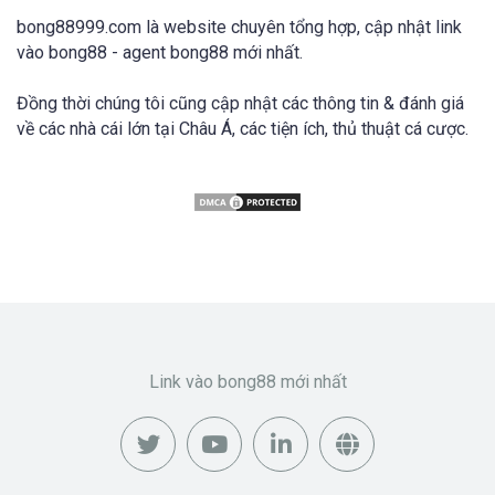
bong88999.com là website chuyên tổng hợp, cập nhật link
vào bong88 - agent bong88 mới nhất.
Đồng thời chúng tôi cũng cập nhật các thông tin & đánh giá
về các nhà cái lớn tại Châu Á, các tiện ích, thủ thuật cá cược.
Link vào bong88 mới nhất