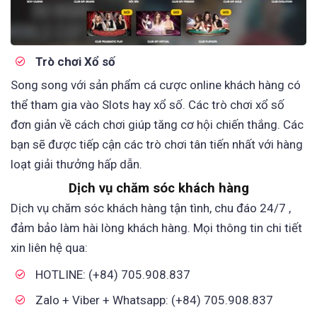
Trò chơi Xổ số
Song song với sản phẩm cá cược online khách hàng có
thể tham gia vào Slots hay xổ số. Các trò chơi xổ số
đơn giản về cách chơi giúp tăng cơ hội chiến thắng. Các
bạn sẽ được tiếp cận các trò chơi tân tiến nhất với hàng
loạt giải thưởng hấp dẫn.
Dịch vụ chăm sóc khách hàng
Dịch vụ chăm sóc khách hàng tận tình, chu đáo 24/7 ,
đảm bảo làm hài lòng khách hàng. Mọi thông tin chi tiết
xin liên hệ qua:
HOTLINE: (+84) 705.908.837
Zalo + Viber + Whatsapp: (+84) 705.908.837