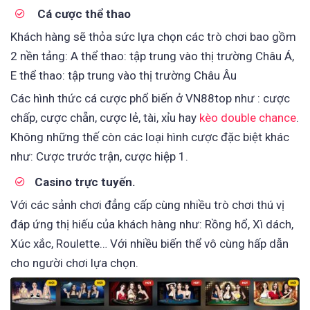
Cá cược thể thao
Khách hàng sẽ thỏa sức lựa chọn các trò chơi bao gồm
2 nền tảng: A thể thao: tập trung vào thị trường Châu Á,
E thể thao: tập trung vào thị trường Châu Âu
Các hình thức cá cược phổ biến ở VN88top như : cược
chấp, cược chẵn, cược lẻ, tài, xỉu hay
kèo double chance
.
Không những thế còn các loại hình cược đặc biệt khác
như: Cược trước trận, cược hiệp 1.
Casino trực tuyến.
Với các sảnh chơi đẳng cấp cùng nhiều trò chơi thú vị
đáp ứng thị hiếu của khách hàng như: Rồng hổ, Xì dách,
Xúc xắc, Roulette… Với nhiều biến thể vô cùng hấp dẫn
cho người chơi lựa chọn.