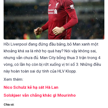
Hồi Liverpool đang đứng đầu bảng, bỏ Man xanh một
khoảng khá xa là nhờ họ quá hay? Nói vậy không sai,
nhưng vẫn chưa đủ. Man City bỗng thua 3 trận trong 4
vòng, có lần họ còn bị rớt xuống vị trí số 3. Những điều
này hoàn toàn sai dự tính của HLV Klopp.
Xem thêm:
Nico Schulz kẻ hạ sát Hà Lan
Solskjaer vẫn chẳng khác gì Mourinho
Chia sẻ: