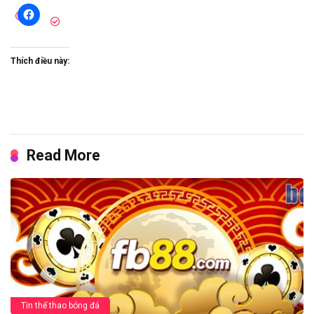
Thích điều này:
Read More
Tin thể thao bóng đá