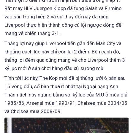
mất trọn 3 điểm khi sớm nhận bàn thua trong hiệp 1.
Rất may HLV Juergen Klopp đã tung Salah và Firmino
vào sân trong hiệp 2 và sự thay đổi này đã giúp
Liverpool thực hiện thành công cú lội ngược dòng để
mang về chiến thắng 3-1.
Thắng lợi này giúp Liverpool tiến gần đến Man City và
khoảng cách lúc này chỉ còn lại 2 điểm. Bên cạnh đó,
thắng lợi đêm qua cũng mang về cho Liverpool thêm 3
kỷ lục mới ở sân chơi hàng đầu xứ sương mù.
Tính tới lúc này, The Kop mới để bị thủng lưới 6 bàn sau
15 vòng đấu, số bàn thua ít nhất tại Ngoại hạng Anh.
Thành tích này ngang bằng với kỷ lục của M.U ở mùa giải
1985/86, Arsenal mùa 1990/91, Chelsea mùa 2004/05
và Chelsea mùa 2008/09.