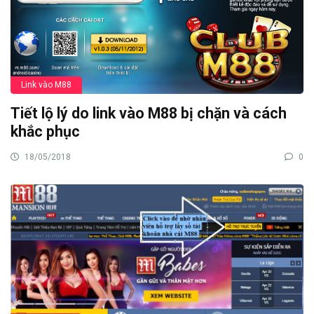
Link vào M88
Tiết lộ lý do link vào M88 bị chặn và cách
khắc phục
18/05/2018
0