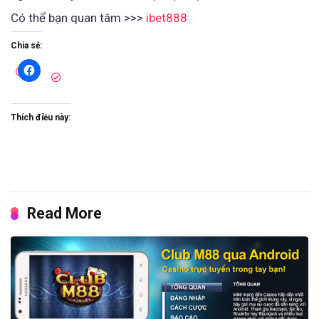
Có thể bạn quan tâm >>>
ibet888
Chia sẻ:
Thích điều này:
Read More