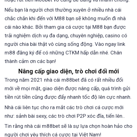
Nếu bạn là người chơi thường xuyên ở nhiều nhà cái
chắc chắn khi đến với M88 bạn sẽ không muốn đi nhà
cái nào khác. Bởi tham gia cá cược tại M88 bạn được
trải nghiệm dịch vụ đa dạng, chuyên nghiệp, casino có
người chia bài thật vô cùng sống động. Vào ngay link
m88 đăng ký để có những CTKM hấp dẫn nhé. Chân
thành cảm ơn các bạn!
Nâng cấp giao diện, trò chơi đổi mới
Trong năm 2021 nhà cái m88bet đã có rất nhiều đổi
mới về mọi mặt, giao diện được nâng cấp, quá trình gửi
tiền rút tiền cũng được đẩy nhanh tốc độ lên cực nhanh.
Nhà cái liên tục cho ra mắt các trò chơi cá cược mới
như: sảnh bài sexy, các trò chơi P2P xóc đĩa, tiến lên..
Tin rằng nhà cái m88bet sẽ là sự lựa chọn hoàn hảo cho
người chơi yêu thích cá cược tại Việt Nam!