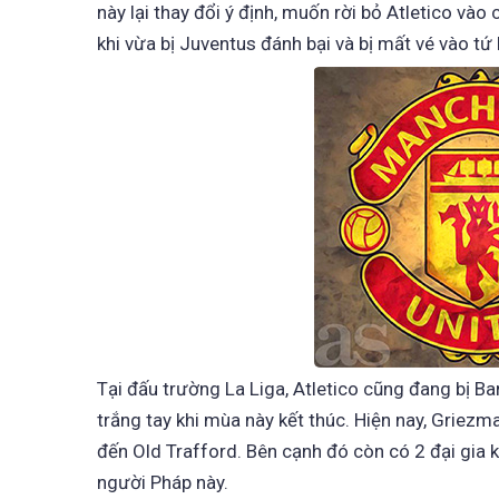
này lại thay đổi ý định, muốn rời bỏ Atletico vào
khi vừa bị Juventus đánh bại và bị mất vé vào t
Tại đấu trường La Liga, Atletico cũng đang bị B
trắng tay khi mùa này kết thúc. Hiện nay, Griez
đến Old Trafford. Bên cạnh đó còn có 2 đại gia
người Pháp này.