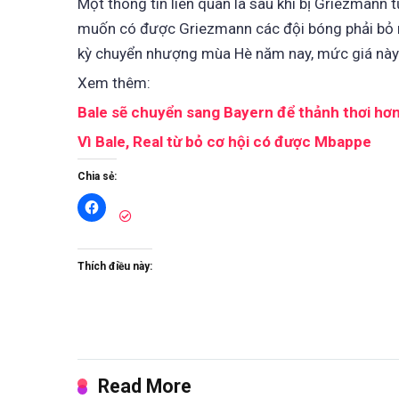
Một thông tin liên quan là sau khi bị Griezmann t
muốn có được Griezmann các đội bóng phải bỏ ra
kỳ chuyển nhượng mùa Hè năm nay, mức giá này 
Xem thêm:
Bale sẽ chuyển sang Bayern để thảnh thơi hơ
Vì Bale, Real từ bỏ cơ hội có được Mbappe
Chia sẻ:
Thích điều này:
Read More