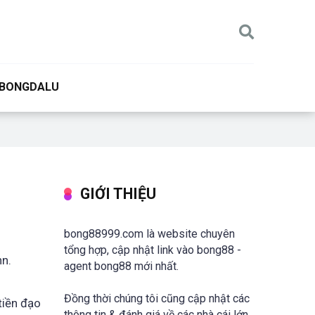
BONGDALU
GIỚI THIỆU
bong88999.com là website chuyên
tổng hợp, cập nhật link vào bong88 -
nn.
agent bong88 mới nhất.
Đồng thời chúng tôi cũng cập nhật các
tiền đạo
thông tin & đánh giá về các nhà cái lớn