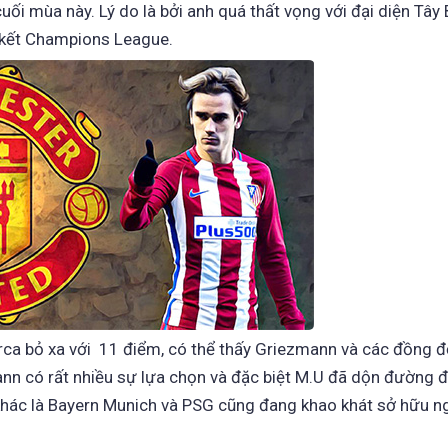
 cuối mùa này. Lý do là bởi anh quá thất vọng với đại diện Tây
ứ kết Champions League.
arca bỏ xa với 11 điểm, có thể thấy Griezmann và các đồng độ
mann có rất nhiều sự lựa chọn và đặc biệt M.U đã dộn đường đ
 khác là Bayern Munich và PSG cũng đang khao khát sở hữu n