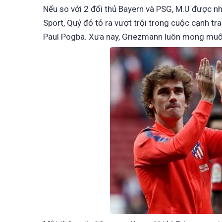
Nếu so với 2 đối thủ Bayern và PSG, M.U được n
Sport, Quỷ đỏ tỏ ra vượt trội trong cuộc cạnh t
Paul Pogba. Xưa nay, Griezmann luôn mong muố