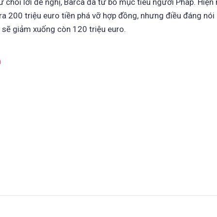
ừ chối lời đề nghị, Barca đã từ bỏ mục tiêu người Pháp. Hiện 
 200 triệu euro tiền phá vỡ hợp đồng, nhưng điều đáng nói 
sẽ giảm xuống còn 120 triệu euro.
n