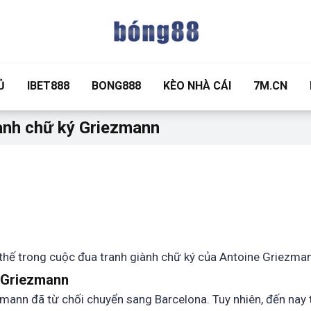
Ủ
IBET888
BONG888
KÈO NHÀ CÁI
7M.CN
iành chữ ký Griezmann
 thế trong cuộc đua tranh giành chữ ký của Antoine Griezma
h Griezmann
ann đã từ chối chuyển sang Barcelona. Tuy nhiên, đến nay 