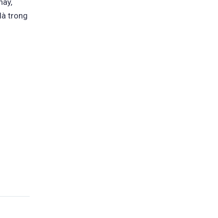
nay,
là trong