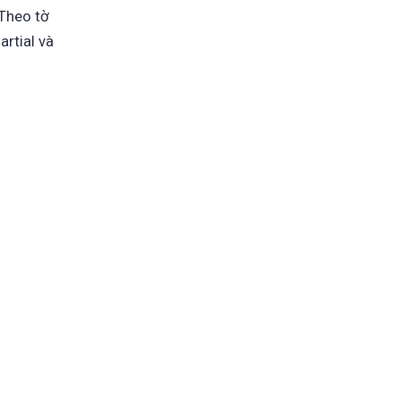
 Theo tờ
rtial và