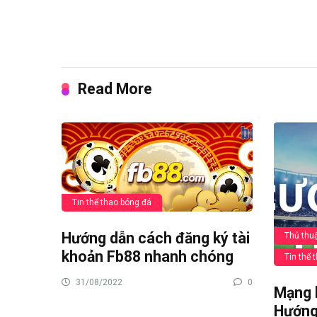
Read More
Tin thể thao bóng đá
Hướng dẫn cách đăng ký tài
Thủ thu
khoản Fb88 nhanh chóng
Tin thể 
31/08/2022
0
Mạng b
Hướng