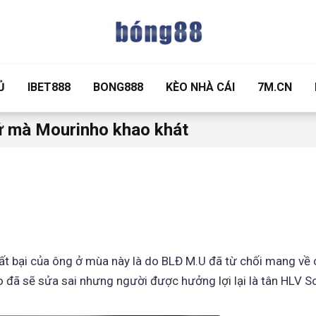
Ủ
IBET888
BONG888
KÈO NHÀ CÁI
7M.CN
ứ mà Mourinho khao khát
ất bại của ông ở mùa này là do BLĐ M.U đã từ chối mang về
 đã sẽ sửa sai nhưng người được hưởng lợi lại là tân HLV So