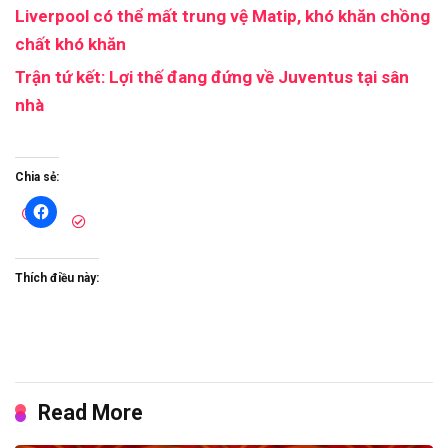
Liverpool có thể mất trung vệ Matip, khó khăn chồng
chất khó khăn
Trận tứ kết: Lợi thế đang đứng về Juventus tại sân
nhà
Chia sẻ:
Thích điều này:
Read More