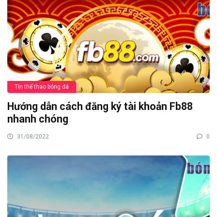
Tin thể thao bóng đá
Hướng dẫn cách đăng ký tài khoản Fb88
nhanh chóng
31/08/2022
0