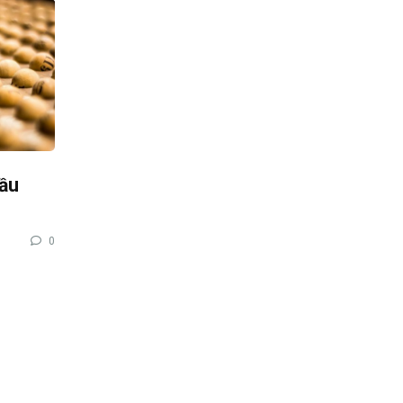
cầu
0