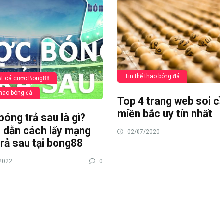
Tin thể thao bóng đá
ật cá cược Bong88
thao bóng đá
Top 4 trang web soi 
miền bắc uy tín nhất
óng trả sau là gì?
 dẫn cách lấy mạng
02/07/2020
rả sau tại bong88
2022
0