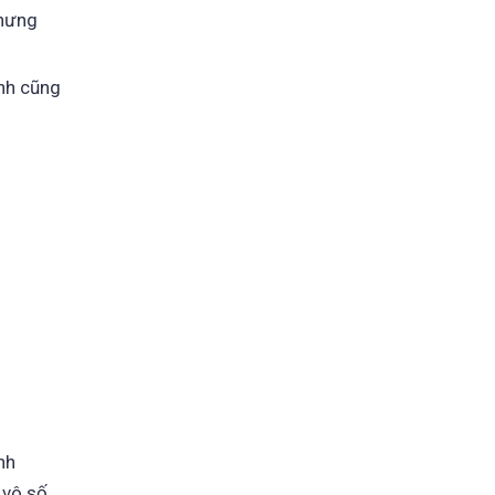
nhưng
anh cũng
nh
 vô số