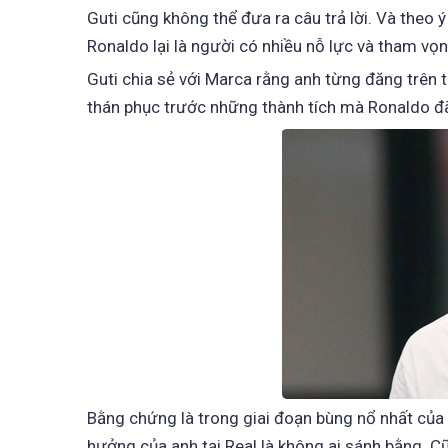
Guti cũng không thể đưa ra câu trả lời. Và theo ý
Ronaldo lại là người có nhiều nỗ lực và tham vọ
Guti chia sẻ với Marca rằng anh từng đăng trên 
thán phục trước những thành tích mà Ronaldo đ
Bằng chứng là trong giai đoạn bùng nổ nhất của
hưởng của anh tại Real là không ai sánh bằng. Cũ