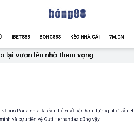
Ủ
IBET888
BONG888
KÈO NHÀ CÁI
7M.CN
o lại vươn lên nhờ tham vọng
ristiano Ronaldo ai là cầu thủ xuất sắc hơn dường như vẫn c
 mình và cựu tiền vệ Guti Hernandez cũng vậy.