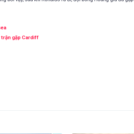
sea
trận gặp Cardiff