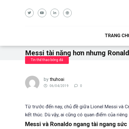
TRANG CH
Messi tài năng hơn nhưng Ronald
Tin thể thao bóng đá
by
thuhoai
06/04/2019
0
Từ trước đến nay, chủ đề giữa Lionel Messi và C
kết thúc. Dù vậy, ai cũng có quan điểm của riêng
Messi và Ronaldo ngang tài ngang sức