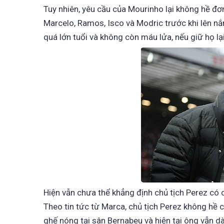
Tuy nhiên, yêu cầu của Mourinho lại không hề đ
Marcelo, Ramos, Isco và Modric trước khi lên nắ
quá lớn tuổi và không còn máu lửa, nếu giữ họ l
Hiện vẫn chưa thể khẳng định chủ tịch Perez c
Theo tin tức từ Marca, chủ tịch Perez không hề c
ghế nóng tại sân Bernabeu và hiện tại ông vẫn dà