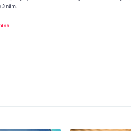
g 3 năm.
mình