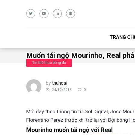
TRANG CH
Muốn tái ngộ Mourinho, Real phải
Tin thể thao bóng đá
by
thuhoai
24/12/2018
0
Mới đây theo thông tin từ Gol Digital, Jose Mour
Florentino Perez trước khi trở lại với Đội bóng H
Mourinho muốn tái ngộ với Real