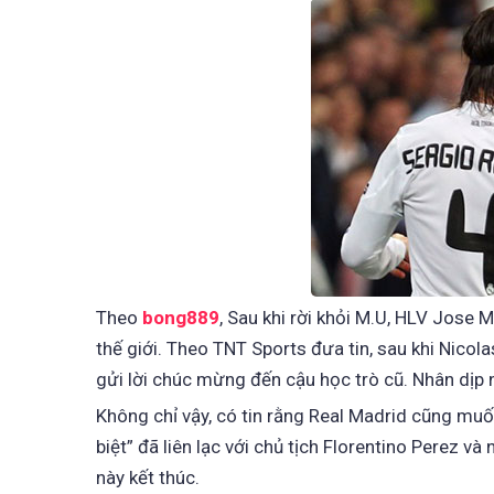
Theo
bong889
, Sau khi rời khỏi M.U, HLV Jos
thế giới. Theo TNT Sports đưa tin, sau khi Nicol
gửi lời chúc mừng đến cậu học trò cũ. Nhân dịp 
Không chỉ vậy, có tin rằng Real Madrid cũng mu
biệt” đã liên lạc với chủ tịch Florentino Perez v
này kết thúc.