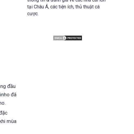
tại Châu Á, các tiện ích, thủ thuật cá
cược.
àng đầu
rinho đã
ho.
 đặc
 khi mùa