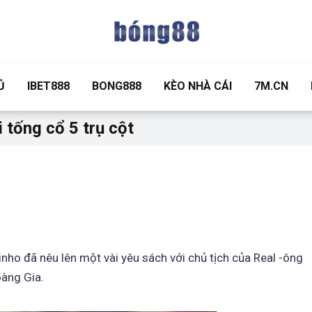
Ủ
IBET888
BONG888
KÈO NHÀ CÁI
7M.CN
 tống cổ 5 trụ cột
inho đã nêu lên một vài yêu sách với chủ tịch của Real -ông
oàng Gia.