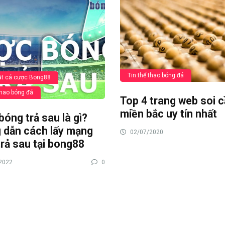
Tin thể thao bóng đá
ật cá cược Bong88
thao bóng đá
Top 4 trang web soi 
miền bắc uy tín nhất
óng trả sau là gì?
 dẫn cách lấy mạng
02/07/2020
rả sau tại bong88
2022
0