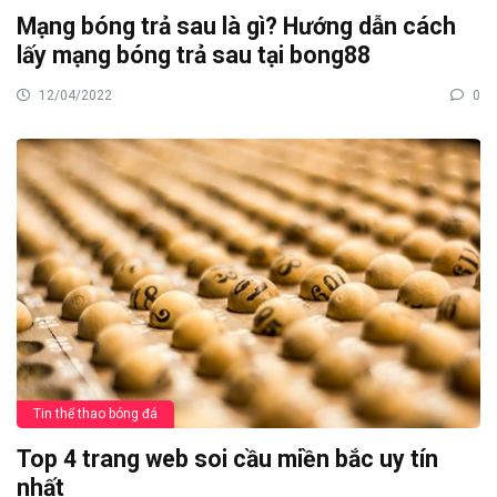
Mạng bóng trả sau là gì? Hướng dẫn cách
lấy mạng bóng trả sau tại bong88
12/04/2022
0
Tin thể thao bóng đá
Top 4 trang web soi cầu miền bắc uy tín
nhất