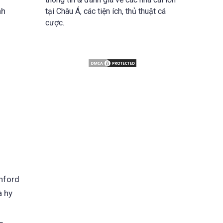
nh
tại Châu Á, các tiện ích, thủ thuật cá
cược.
shford
à hy