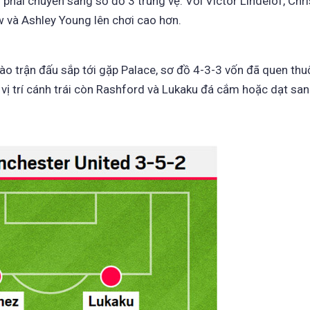
 phải chuyển sang sơ đồ 3 trung vệ. Với Victor Lindelof, Chri
w và Ashley Young lên chơi cao hơn.
ào trận đấu sắp tới gặp Palace, sơ đồ 4-3-3 vốn đã quen th
ữ vị trí cánh trái còn Rashford và Lukaku đá cắm hoặc dạt sa