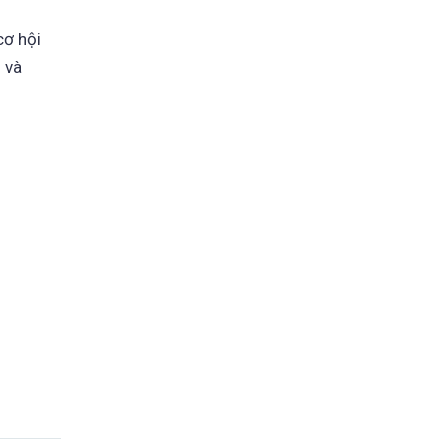
cơ hội
 và