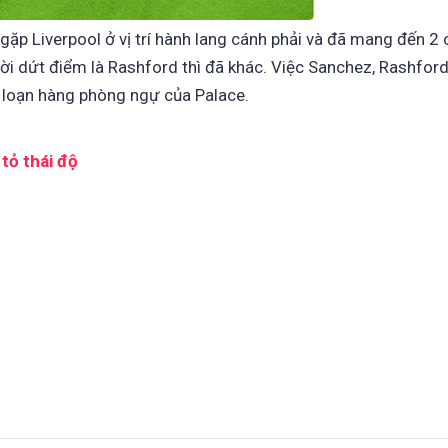
 gặp Liverpool ở vị trí hành lang cánh phải và đã mang đến 2 
i dứt điểm là Rashford thì đã khác. Việc Sanchez, Rashford
ối loạn hàng phòng ngự của Palace.
tỏ thái độ