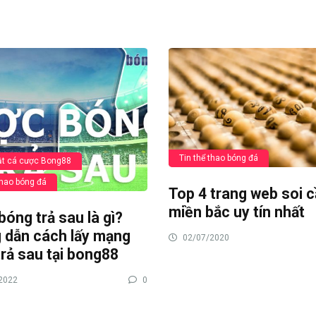
Tin thể thao bóng đá
ật cá cược Bong88
thao bóng đá
Top 4 trang web soi 
miền bắc uy tín nhất
óng trả sau là gì?
 dẫn cách lấy mạng
02/07/2020
rả sau tại bong88
2022
0