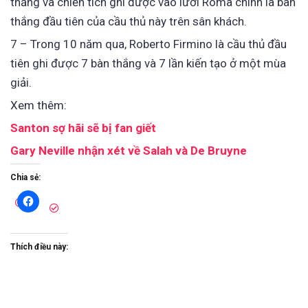
thắng và chiến tích ghi được vào lưới Roma chính là bàn
thắng đầu tiên của cầu thủ này trên sân khách.
7 – Trong 10 năm qua, Roberto Firmino là cầu thủ đầu
tiên ghi được 7 bàn thắng và 7 lần kiến tạo ở một mùa
giải.
Xem thêm:
Santon sợ hãi sẽ bị fan giết
Gary Neville nhận xét về Salah và De Bruyne
Chia sẻ:
Thích điều này: