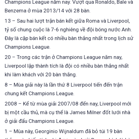
Champions League năm nay. Vượt qua Ronaldo, Bale và
Benzema ở mùa 2013/14 với 28 bàn.
13 – Sau hai lượt trận bán kết giữa Roma và Liverpool,
tỷ số chung cuộc là 7-6 nghiêng về đội bóng nước Anh.
Đây là cặp bán kết có nhiều bàn thắng nhất trong lịch sử
Champions League.
20 – Trong các trận ở Champions League năm nay,
Liverpool lập thành tích là đội có nhiều bàn thắng nhất
khi làm khách với 20 bàn thắng.
8 – Mùa giải này là lần thứ 8 Liverpool tiến đến trận
chung kết Champions League.
2008 – Kể từ mùa giải 2007/08 đến nay, Liverpool mới
bị một cầu thủ, mà cụ thể là James Milner đốt lưới nhà
ở giải đấu Champions League.
1 – Mùa này, Georginio Wijnaldum đã bỏ túi 19 bàn