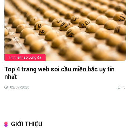
Tin thể thao bóng đá
Top 4 trang web soi cầu miền bắc uy tín
nhất
02/07/2020
0
GIỚI THIỆU