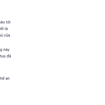
ào tới
ết là
hủ của
g này.
ntus đã
thể an