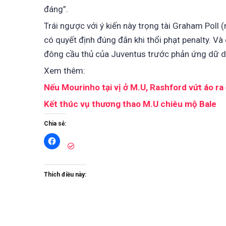
đáng”.
Trái ngược với ý kiến này trọng tài Graham Poll 
có quyết định đúng đắn khi thổi phạt penalty. Và 
đông cầu thủ của Juventus trước phản ứng dữ d
Xem thêm:
Nếu Mourinho tại vị ở M.U, Rashford vứt áo ra 
Kết thúc vụ thương thao M.U chiêu mộ Bale
Chia sẻ:
Thích điều này: