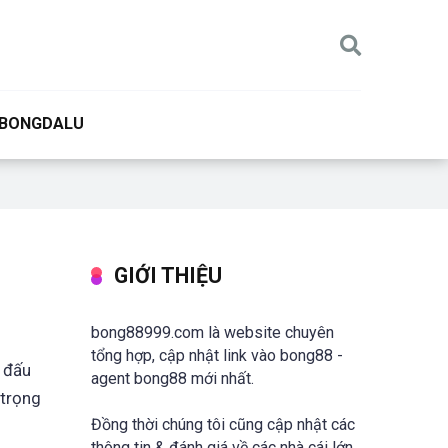
BONGDALU
GIỚI THIỆU
bong88999.com là website chuyên
tổng hợp, cập nhật link vào bong88 -
n đấu
agent bong88 mới nhất.
 trọng
Đồng thời chúng tôi cũng cập nhật các
thông tin & đánh giá về các nhà cái lớn