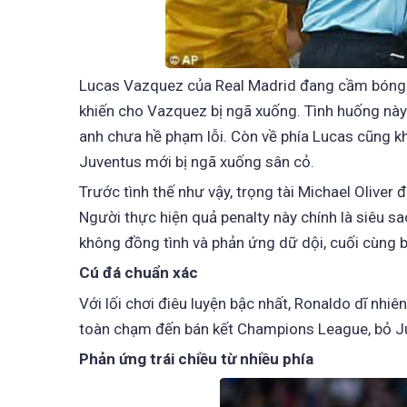
Lucas Vazquez của Real Madrid đang cầm bóng th
khiến cho Vazquez bị ngã xuống. Tình huống này đ
anh chưa hề phạm lỗi. Còn về phía Lucas cũng kh
Juventus mới bị ngã xuống sân cỏ.
Trước tình thế như vậy, trọng tài Michael Oliver 
Người thực hiện quả penalty này chính là siêu 
không đồng tình và phản ứng dữ dội, cuối cùng bị
Cú đá chuẩn xác
Với lối chơi điêu luyện bậc nhất, Ronaldo dĩ nhi
toàn chạm đến bán kết Champions League, bỏ Ju
Phản ứng trái chiều từ nhiều phía