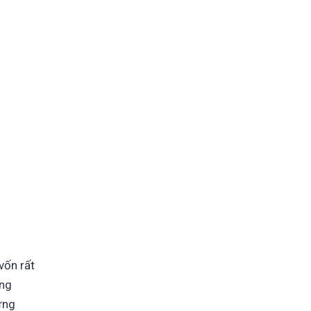
vốn rất
ằng
ứng