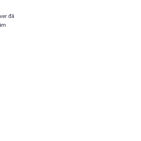
iver đã
đám