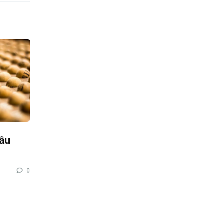
cầu
0