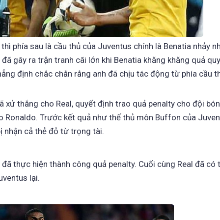
ì phía sau là cầu thủ của Juventus chính là Benatia nhảy nh
ã gây ra trận tranh cãi lớn khi Benatia khăng khăng quả quy
ẳng định chắc chắn rằng anh đã chịu tác động từ phía cầu t
đã xử thắng cho Real, quyết định trao quả penalty cho đội bón
sao Ronaldo. Trước kết quả như thế thủ môn Buffon của Juve
 nhận cả thẻ đỏ từ trọng tài.
ên đã thực hiện thành công quả penalty. Cuối cùng Real đã có 
ventus lại.