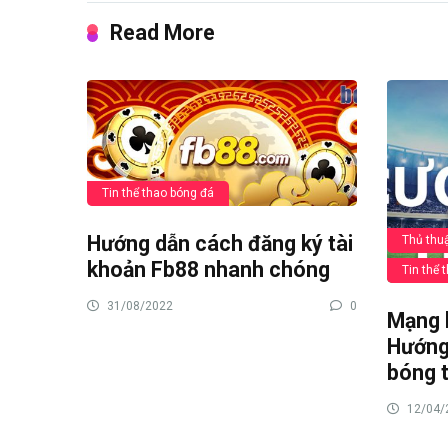
Read More
Tin thể thao bóng đá
Hướng dẫn cách đăng ký tài
Thủ thu
khoản Fb88 nhanh chóng
Tin thể 
31/08/2022
0
Mạng b
Hướng
bóng t
12/04/