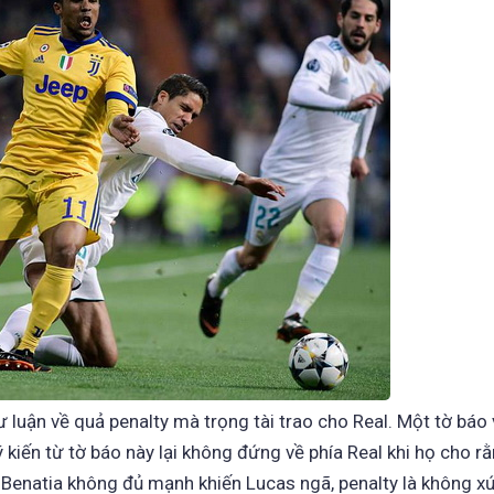
dư luận về quả penalty mà trọng tài trao cho Real. Một tờ báo 
ý kiến từ tờ báo này lại không đứng về phía Real khi họ cho r
 Benatia không đủ mạnh khiến Lucas ngã, penalty là không x