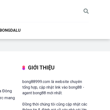
BONGDALU
GIỚI THIỆU
bong88999.com là website chuyên
tổng hợp, cập nhật link vào bong88 -
ùa Đông
agent bong88 mới nhất.
lực mang
Đồng thời chúng tôi cũng cập nhật các
thông tin & đánh giá về các nhà cái lớn