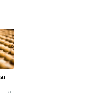
cầu
0