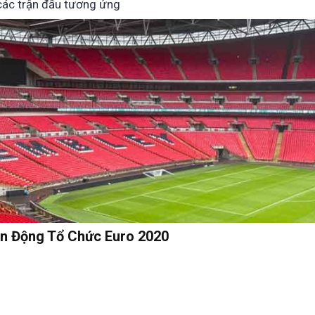
các trận đấu tương ứng
n Động Tổ Chức Euro 2020