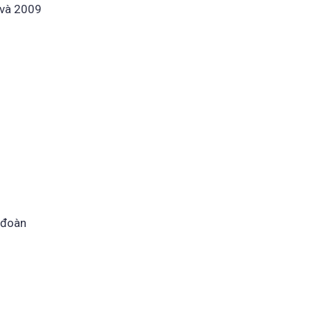
 và 2009
 đoàn