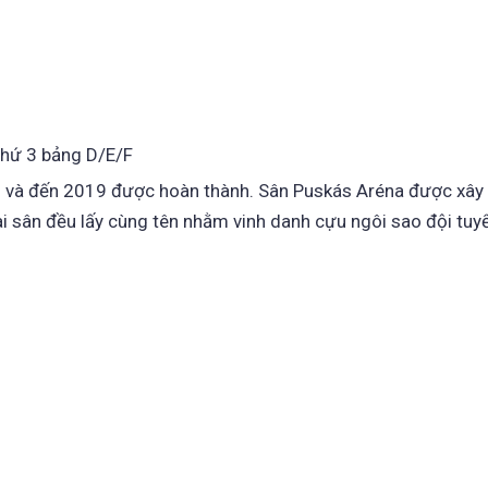
thứ 3 bảng D/E/F
và đến 2019 được hoàn thành. Sân Puskás Aréna được xây
ai sân đều lấy cùng tên nhằm vinh danh cựu ngôi sao đội tu