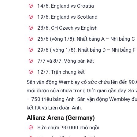
14/6: England vs Croatia
19/6: England vs Scotland
23/6: CH Czech vs English
26/6 (vòng 1/8): Nhất bảng A – Nhì bảng C
29/6 ( vòng 1/8): Nhất bảng D – Nhì bảng F
7/7 và 8/7: Vòng bán kết
12/7: Trận chung kết
Sân vận động Wembley có sức chứa lên đến 90.00
mới được sửa chữa trong thời gian gần đây. So 
– 750 triệu bảng Anh. Sân vận động Wembley đượ
kết FA và Liên đoàn Anh.
Allianz Arena (Germany)
Sức chứa: 90.000 chỗ ngồi