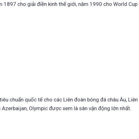
 1897 cho giải điền kinh thế giới, năm 1990 cho World Cup
iêu chuẩn quốc tế cho các Liên đoàn bóng đá châu Âu, Liên
ại Azerbaijan, Olympic được xem là sân vận động lớn nhất.