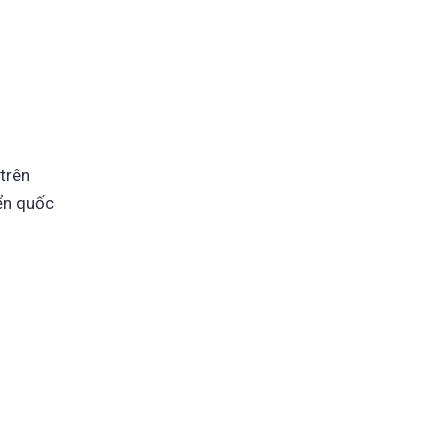
 trên
yển quốc