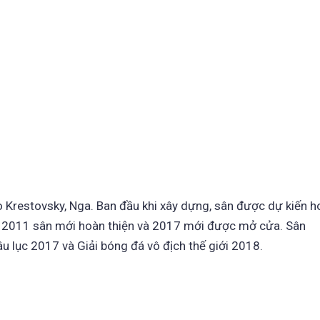
 Krestovsky, Nga. Ban đầu khi xây dựng, sân được dự kiến h
m 2011 sân mới hoàn thiện và 2017 mới được mở cửa. Sân
âu lục 2017 và Giải bóng đá vô địch thế giới 2018.