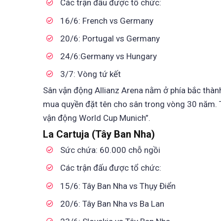
Các trận đấu được tổ chức:
16/6: French vs Germany
20/6: Portugal vs Germany
24/6:Germany vs Hungary
3/7: Vòng tứ kết
Sân vận động Allianz Arena nằm ở phía bắc thàn
mua quyền đặt tên cho sân trong vòng 30 năm. T
vận động World Cup Munich”.
La Cartuja (Tây Ban Nha)
Sức chứa: 60.000 chỗ ngồi
Các trận đấu được tổ chức:
15/6: Tây Ban Nha vs Thụy Điển
20/6: Tây Ban Nha vs Ba Lan