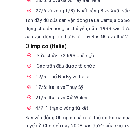
23/6: Slovakia vs Tây Ban Nha
27/6 và vòng 1/8): Nhất bảng B vs Xuất sắ
Tên đầy đủ của sân vận động là La Cartuja de Sev
dụng cho đá bóng là chủ yếu, năm 1999 sân được 
sân vận động lớn thứ 6 tại Tây Ban Nha và thứ 2 
Olimpico (Italia)
Sức chứa: 72.698 chỗ ngồi
Các trận đấu được tổ chức
12/6: Thổ Nhĩ Kỳ vs Italia
17/6: Italia vs Thụy Sỹ
21/6: Italia vs Xứ Wales
4/7: 1 trận ở vòng tứ kết
Sân vận động Olimpico nằm tại thủ đô Roma của
tuyển Ý. Cho đến nay 2008 sân được sửa chữa v