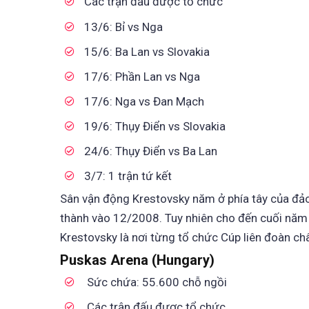
Các trận đấu được tổ chức
13/6: Bỉ vs Nga
15/6: Ba Lan vs Slovakia
17/6: Phần Lan vs Nga
17/6: Nga vs Đan Mạch
19/6: Thụy Điển vs Slovakia
24/6: Thụy Điển vs Ba Lan
3/7: 1 trận tứ kết
Sân vận động Krestovsky năm ở phía tây của đảo
thành vào 12/2008. Tuy nhiên cho đến cuối nă
Krestovsky là nơi từng tổ chức Cúp liên đoàn ch
Puskas Arena (Hungary)
Sức chứa: 55.600 chỗ ngồi
Các trận đấu được tổ chức