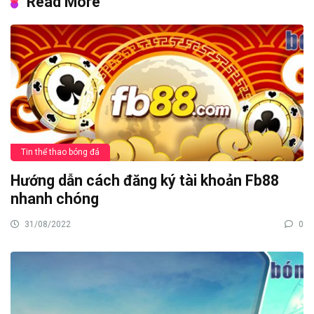
Read More
Tin thể thao bóng đá
Hướng dẫn cách đăng ký tài khoản Fb88
nhanh chóng
31/08/2022
0