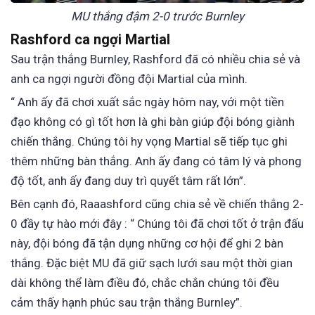
MU thắng đậm 2-0 trước Burnley
Rashford ca ngợi Martial
Sau trận thắng Burnley, Rashford đã có nhiều chia sẻ và
anh ca ngợi người đồng đội Martial của mình.
“ Anh ấy đã chơi xuất sắc ngày hôm nay, với một tiền
đạo không có gì tốt hơn là ghi bàn giúp đội bóng giành
chiến thắng. Chúng tôi hy vọng Martial sẽ tiếp tục ghi
thêm những bàn thắng. Anh ấy đang có tâm lý và phong
độ tốt, anh ấy đang duy trì quyết tâm rất lớn”.
Bên cạnh đó, Raaashford cũng chia sẻ về chiến thắng 2-
0 đầy tự hào mới đây : “ Chúng tôi đã chơi tốt ở trận đấu
này, đội bóng đã tận dụng những cơ hội để ghi 2 bàn
thắng. Đặc biệt MU đã giữ sạch lưới sau một thời gian
dài không thể làm điều đó, chắc chắn chúng tôi đều
cảm thấy hạnh phúc sau trận thắng Burnley”.