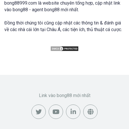
bong88999.com là website chuyên tổng hợp, cập nhật link
vào bong88 - agent bong88 mới nhất.
Đồng thời chúng tôi cũng cập nhật các thông tin & đánh giá
về các nhà cái lớn tại Châu Á, các tiện ích, thủ thuật cá cược.
Link vào bong88 mới nhất