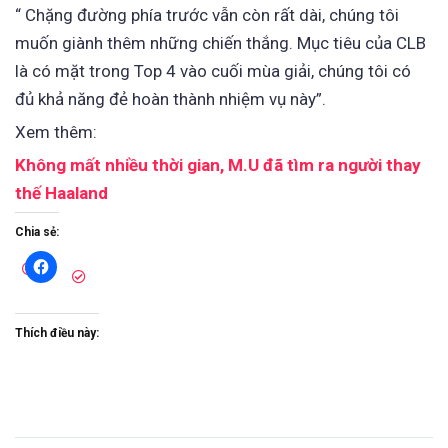
“ Chặng đường phía trước vẫn còn rất dài, chúng tôi
muốn giành thêm những chiến thắng. Mục tiêu của CLB
là có mặt trong Top 4 vào cuối mùa giải, chúng tôi có
đủ khả năng đẻ hoàn thành nhiệm vụ này”.
Xem thêm:
Không mất nhiều thời gian, M.U đã tìm ra người thay
thế Haaland
Chia sẻ:
Thích điều này: