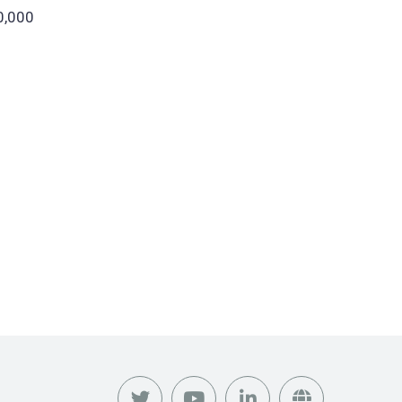
0,000