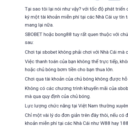
Tại sao tôi lại nói như vậy? với tốc độ phát triể
ký một tài khoản miễn phí tại các Nhà Cái uy tí
mang lại nữa.
SBOBET hoặc bong88 tuy rất quen thuộc với chúng
sau:
Chơi tại sbobet không phải chơi với Nhà Cái mà c
Việc thanh toán của bạn không thể trực tiếp, khôn
hoặc chủ bóng bơm tiền cho bạn thua lớn.
Chơi qua tài khoản của chủ bóng không được hỗ t
Không có các chương trình khuyến mãi của sbobe
mà qua quy định của chủ bóng.
Lực lượng chức năng tại Việt Nam thường xuyên c
Chỉ một vài lý do đơn giản trên đây thôi, nếu c
khoản miễn phí tại các Nhà Cái như W88 hay 188