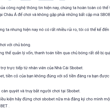
n của công nghệ thông tin hiện nay, chúng ta hoàn toàn có thể
n tại Châu Á để chơi và không gặp phải những bất cập mà SBO
 ta nhưng hiện nay nó có rất nhiều rủi ro, tôi có thể kể đến
hơi với chủ bóng.
g thể quản lý vốn, thanh toán tiền qua chủ bóng rất dễ bị quị
rợ trực tiếp từ nhân viên của Nhà Cái Sbobet.
t, tiền cỏ của bạn không đúng với số tiền đáng ra bạn được
àn quyét và truy bắt người chơi tại Sbobet.
ó điều kiện hãy đừng chơi sbobet nữa mà đăng ký cho mình một
BET .