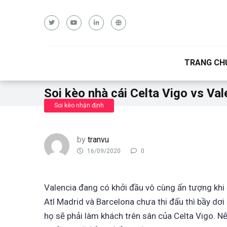
TRANG CH
Soi kèo nhà cái Celta Vigo vs V
Soi kèo nhận định
by
tranvu
16/09/2020
0
Valencia đang có khởi đầu vô cùng ấn tượng khi 
Atl Madrid và Barcelona chưa thi đấu thì bầy dơ
họ sẽ phải làm khách trên sân của Celta Vigo. Nế