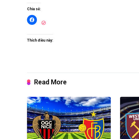
Chia sẻ:
Thích điều này:
Read More