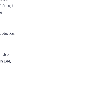
à ở lượt
ội
 Lobotka,
andro
n Lee,