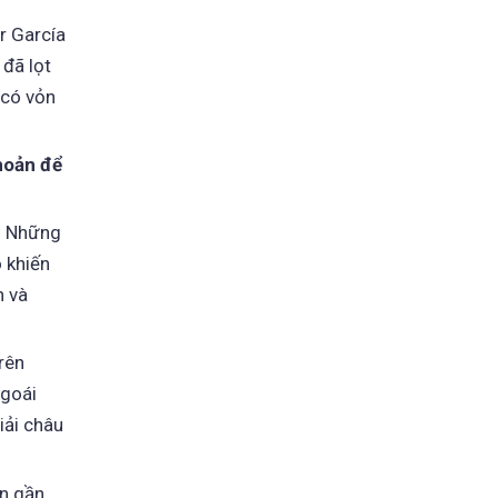
r García
 đã lọt
 có vỏn
hoản để
2. Những
 khiến
h và
rên
ngoái
iải châu
an gần