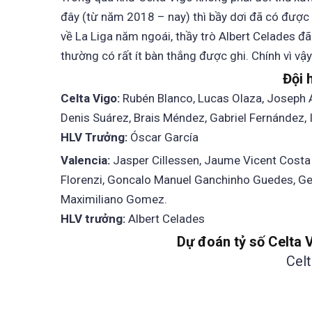
đây (từ năm 2018 – nay) thì bầy dơi đã có được 2
về La Liga năm ngoái, thầy trò Albert Celades đã 
thường có rất ít bàn thắng được ghi. Chính vì vậy
Đội 
Celta Vigo:
Rubén Blanco, Lucas Olaza, Joseph A
Denis Suárez, Brais Méndez, Gabriel Fernández,
HLV Trưởng:
Óscar García
Valencia:
Jasper Cillessen, Jaume Vicent Costa
Florenzi, Goncalo Manuel Ganchinho Guedes, Geo
Maximiliano Gomez.
HLV trưởng:
Albert Celades
Dự đoán tỷ số Celta 
Celt