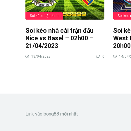
Soi kèo nhận định
Soi kèo
Soi kèo nhà cái trận đấu
Soi kè
Nice vs Basel – 02h00 –
West 
21/04/2023
20h00
18/04/2023
0
14/04/
Link vào bong88 mới nhất