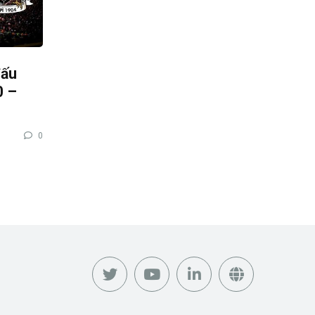
đấu
0 –
0