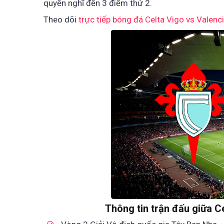
quyền nghĩ đến 3 điểm thứ 2.
Theo dõi
trực tiếp bóng đá Celta Vigo vs Valenc
Thông tin trận đấu giữa C