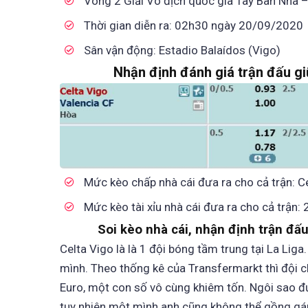
Vòng 2 Giải Vô địch quốc gia Tây Ban Nha –
Thời gian diễn ra: 02h30 ngày 20/09/2020
Sân vận động: Estadio Balaídos (Vigo)
Nhận định đánh giá trận đấu gi
Mức kèo chấp nhà cái đưa ra cho cả trận: Ce
Mức kèo tài xỉu nhà cái đưa ra cho cả trận: 2
Soi kèo nhà cái, nhận định trận đấ
Celta Vigo là là 1 đội bóng tầm trung tại La Lig
mình. Theo thống kê của Transfermarkt thì đội chủ
Euro, một con số vô cùng khiêm tốn. Ngôi sao đư
tuy nhiên một mình anh cũng không thể gồng gán