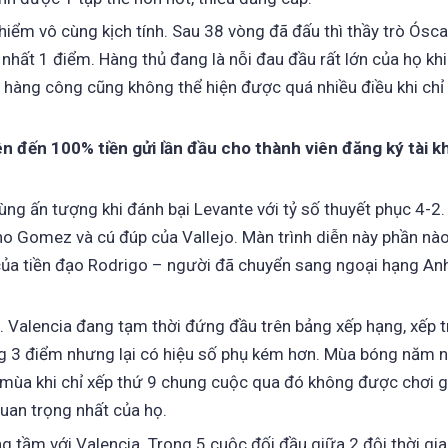
iểm vô cùng kịch tính. Sau 38 vòng đã đấu thì thầy trò Ósca
ất 1 điểm. Hàng thủ đang là nỗi đau đầu rất lớn của họ khi
 hàng công cũng không thể hiện được quá nhiều điều khi chỉ
n đến 100% tiền gửi lần đầu cho thành viên đăng ký tài k
 cùng ấn tượng khi đánh bại Levante với tỷ số thuyết phục 4-
ano Gomez và cú đúp của Vallejo. Màn trình diễn này phần nào
 của tiền đạo Rodrigo – người đã chuyển sang ngoại hạng An
. Valencia đang tạm thời đứng đầu trên bảng xếp hạng, xếp t
g 3 điểm nhưng lại có hiệu số phụ kém hơn. Mùa bóng năm 
ối mùa khi chỉ xếp thứ 9 chung cuộc qua đó không được chơi g
quan trọng nhất của họ.
g tầm với Valencia. Trong 5 cuộc đối đầu giữa 2 đội thời gi