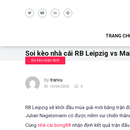
TRANG CH
Soi kèo nhà cái RB Leipzig vs M
Soi kèo nhận định
by
tranvu
15/09/2020
0
RB Leipzig sẽ khởi đầu mùa giải mới bằng trận đấ
Julian Nagelsmann có được niềm vui chiến thắn
Cùng
nhà cái bong88
nhận định kết quả trận đấ