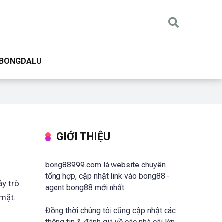
BONGDALU
GIỚI THIỆU
bong88999.com là website chuyên
tổng hợp, cập nhật link vào bong88 -
ầy trò
agent bong88 mới nhất.
 mặt.
Đồng thời chúng tôi cũng cập nhật các
thông tin & đánh giá về các nhà cái lớn