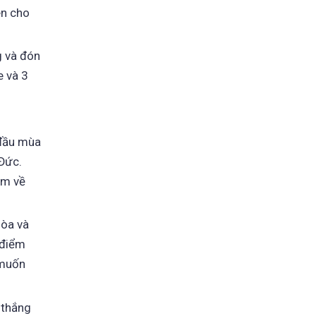
ên cho
g và đón
e và 3
 đầu mùa
 Đức.
em về
hòa và
 điểm
 muốn
 thắng