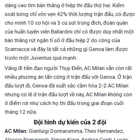
dâng cao tìm bàn thắng ở hiệp thi đấu thứ hai. Kiểm
soát bóng chỉ vỏn vẹn 42% thời lượng trận đấu, có được
cho mình 10 cơ hội và 3 cú sút trúng đích, đoàn quân
của huấn luyện viên Ballardini chỉ có được duy nhất một
bàn thắng rút ngắn tỉ số ở đầu hiệp 2 do công của
Scamacca và đây là tất cả những gì Genoa làm được
trước một Juventus quá mạnh.
Vắng đi tiền đạo người Thụy Điển, AC Milan vẫn còn rất
nhiều phương án tấn công ở trận đấu với Genoa. Ở trận
đấu lượt đi, Genoa đã xuất sắc cầm hòa 2-2 AC Milan
nhưng có lẽ ở trận đấu lượt về này, AC Milan không còn
ở điểm rơi như cách họ thi đấu trong giai đoạn cuối
tháng 12 nữa.
Đội hình dự kiến của 2 đội
AC Milan:
Gianluigi Donnarumma, Theo Hernandez,
Alessio Romagnoli, Simon Kjaer, Andrea Conti, Lucas