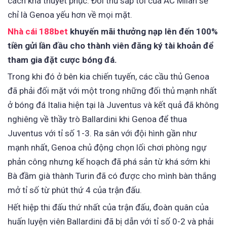
cách khá thuyết phục. Đối thủ sắp tới của AC Milan sẽ
chỉ là Genoa yếu hơn về mọi mặt.
Nhà cái 188bet
khuyến mãi thưởng nạp lên đến 100%
tiền gửi lần đầu cho thành viên đăng ký tài khoản để
tham gia đặt cược bóng đá.
Trong khi đó ở bên kia chiến tuyến, các cầu thủ Genoa
đã phải đối mặt với một trong những đối thủ mạnh nhất
ở bóng đá Italia hiện tại là Juventus và kết quả đã không
nghiêng về thầy trò Ballardini khi Genoa để thua
Juventus với tỉ số 1-3. Ra sân với đội hình gần như
mạnh nhất, Genoa chủ động chọn lối chơi phòng ngự
phản công nhưng kế hoạch đã phá sản từ khá sớm khi
Bà đầm già thành Turin đã có được cho mình bàn thắng
mở tỉ số từ phút thứ 4 của trận đấu.
Hết hiệp thi đấu thứ nhất của trận đấu, đoàn quân của
huấn luyện viên Ballardini đã bị dẫn với tỉ số 0-2 và phải