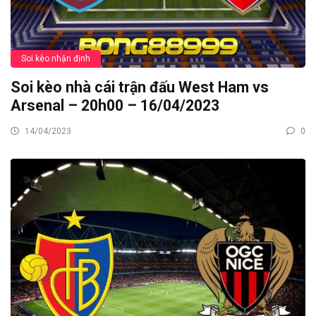
Soi kèo nhận định
Soi kèo nhà cái trận đấu West Ham vs
Arsenal – 20h00 – 16/04/2023
14/04/2023
0