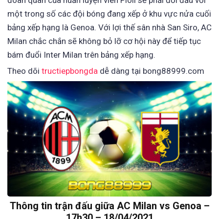
đoàn quân của huấn luyện viên Pioli sẽ phải đối đầu với
một trong số các đội bóng đang xếp ở khu vực nửa cuối
bảng xếp hạng là Genoa. Với lợi thế sân nhà San Siro, AC
Milan chắc chắn sẽ không bỏ lỡ cơ hội này để tiếp tục
bám đuổi Inter Milan trên bảng xếp hạng.
Theo dõi
tructiepbongda
dễ dàng tại bong88999.com
Thông tin trận đấu giữa AC Milan vs Genoa –
17h30 – 18/04/2021