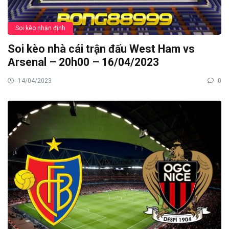
Soi kèo nhận định
Soi kèo nhà cái trận đấu West Ham vs
Arsenal – 20h00 – 16/04/2023
14/04/2023
0