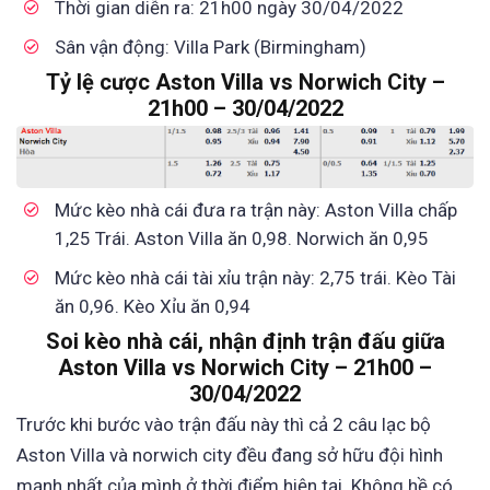
Thời gian diễn ra: 21h00 ngày 30/04/2022
Sân vận động: Villa Park (Birmingham)
Tỷ lệ cược Aston Villa vs Norwich City –
21h00 – 30/04/2022
Mức kèo nhà cái đưa ra trận này: Aston Villa chấp
1,25 Trái. Aston Villa ăn 0,98. Norwich ăn 0,95
Mức kèo nhà cái tài xỉu trận này: 2,75 trái. Kèo Tài
ăn 0,96. Kèo Xỉu ăn 0,94
Soi kèo nhà cái, nhận định trận đấu giữa
Aston Villa vs Norwich City – 21h00 –
30/04/2022
Trước khi bước vào trận đấu này thì cả 2 câu lạc bộ
Aston Villa và norwich city đều đang sở hữu đội hình
mạnh nhất của mình ở thời điểm hiện tại. Không hề có