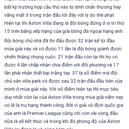
bất kỳ trường hợp cầu thủ nào bị dính chấn thương hay
vắng mặt ở trong trận đấu tới đây với lý do thẻ phạt.
Hiện tại thì Aston Villa đang là đội bóng đứng ở vị trí thứ
15 trên bảng xếp hạng của giải bóng đá ngoại hạng anh.
Đội bóng chủ nhà đã thi đấu được 32 trận kể từ đầu
mùa giải này và có được 11 lần là đội bóng giành được
chiến thắng chung cuộc. 21 trận đấu còn lại thì họ có
được 4 lần chấp nhận chia điểm với đối phương và 17
lần phải nhận thất bại trắng tay. 37 là số điểm mà đội
chủ sân villa park có được sau 32 trận đấu đầu tiên của
mình ở mùa giải này. Với số điểm hiện tại thì mục tiêu
duy nhất còn lại của Aston Villa trong mùa giải năm nay
có lẽ là trụ hạng thành công. Bởi vì giải vô địch quốc gia
của anh là Premier League cũng chỉ còn vài vòng đấu
nữa là sẽ kết thúc và trong khi đó phong độ của Aston