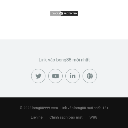
Link vào bong88 mới nhất
© 2023
bong88999.com
- Link vào bong88 mới nhất. 18+
Liên hệ
Chính sách bảo mật
W88