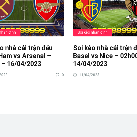
 nhận định
Soi kèo nhận định
o nhà cái trận đấu
Soi kèo nhà cái trận 
Ham vs Arsenal –
Basel vs Nice – 02h0
 – 16/04/2023
14/04/2023
2023
0
11/04/2023