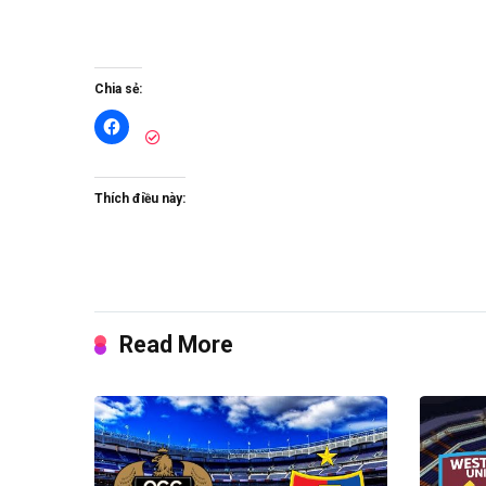
Chia sẻ:
Thích điều này:
Read More