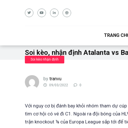
TRANG CH
Soi kèo, nhận định Atalanta vs 
Soi kèo nhận định
by
tranvu
09/03/2022
0
Với nguy cơ bị đánh bay khỏi nhóm tham dự cúp ch
tìm cơ hội có vé đi C1. Ngoài ra đội bóng của H
trận knockout ⅛ của Europa League sắp tới để ti