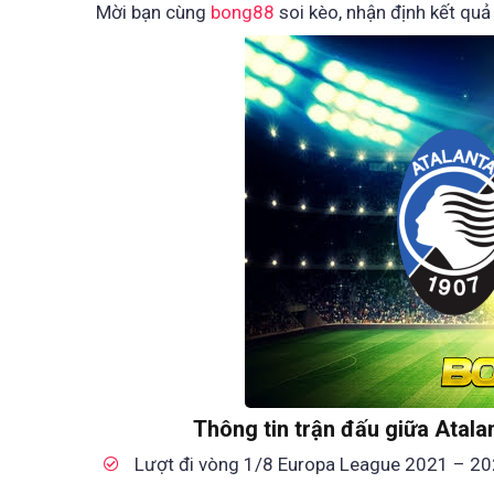
Mời bạn cùng
bong88
soi kèo, nhận định kết qu
Thông tin trận đấu giữa Atal
Lượt đi vòng 1/8 Europa League 2021 – 2