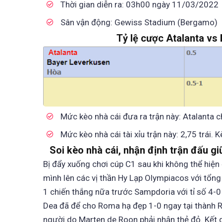
Thời gian diễn ra: 03h00 ngày 11/03/2022
Sân vận động: Gewiss Stadium (Bergamo)
Tỷ lệ cược Atalanta vs
Mức kèo nhà cái đưa ra trận này: Atalanta c
Mức kèo nhà cái tài xỉu trận này: 2,75 trái. 
Soi kèo nhà cái, nhận định trận đấu g
Bị đẩy xuống chơi cúp C1 sau khi không thể hiện
mình lên các vị thần Hy Lạp Olympiacos với tổng t
1 chiến thắng nữa trước Sampdoria với tỉ số 4-0 
Dea đã để cho Roma hạ đẹp 1-0 ngay tại thành R
người do Marten de Roon phải nhận thẻ đỏ. Kết qu