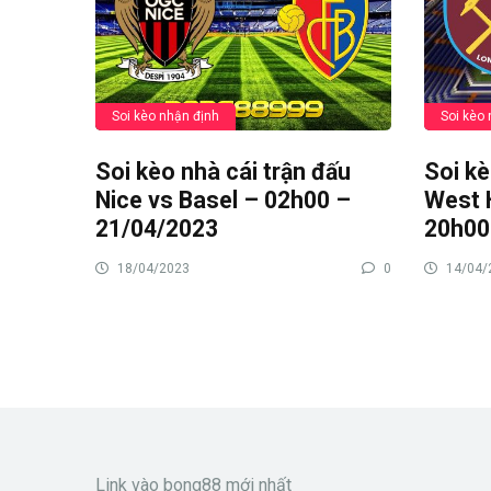
Soi kèo nhận định
Soi kèo
Soi kèo nhà cái trận đấu
Soi kè
Nice vs Basel – 02h00 –
West 
21/04/2023
20h00
18/04/2023
0
14/04/
Link vào bong88 mới nhất