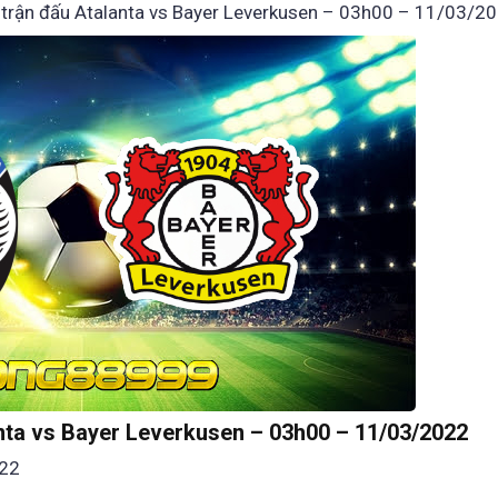
ả trận đấu Atalanta vs Bayer Leverkusen – 03h00 – 11/03/2
anta vs Bayer Leverkusen – 03h00 – 11/03/2022
022